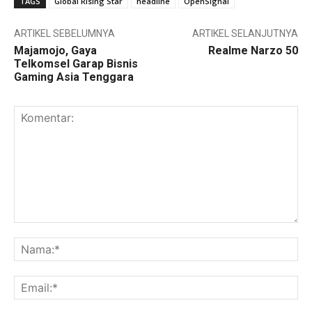
TAGS
Global Rising Star
headline
OpenSignal
ARTIKEL SEBELUMNYA
ARTIKEL SELANJUTNYA
Majamojo, Gaya
Realme Narzo 50
Telkomsel Garap Bisnis
Gaming Asia Tenggara
Komentar:
Na
Ema