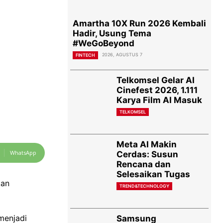
Amartha 10X Run 2026 Kembali
Hadir, Usung Tema
#WeGoBeyond
2026, AGUSTUS 7
FINTECH
Telkomsel Gelar AI
Cinefest 2026, 1.111
Karya Film AI Masuk
TELKOMSEL
Meta AI Makin
WhatsApp
Cerdas: Susun
Rencana dan
Selesaikan Tugas
kan
TREND&TECHNOLOGY
menjadi
Samsung