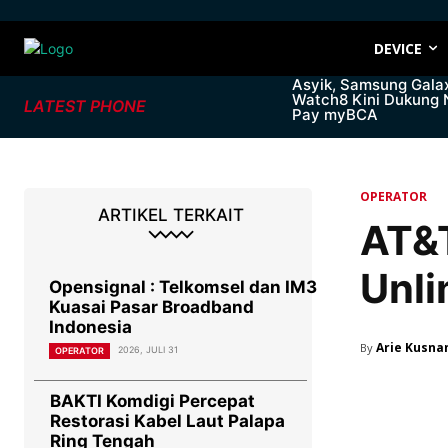
DEVICE
Asyik, Samsung Gala
Watch8 Kini Dukung
LATEST PHONE
Pay myBCA
OPERATOR
ARTIKEL TERKAIT
AT&T
Unli
Opensignal : Telkomsel dan IM3
Kuasai Pasar Broadband
Indonesia
Arie Kusna
By
2026, JULI 31
OPERATOR
BAKTI Komdigi Percepat
Restorasi Kabel Laut Palapa
Ring Tengah