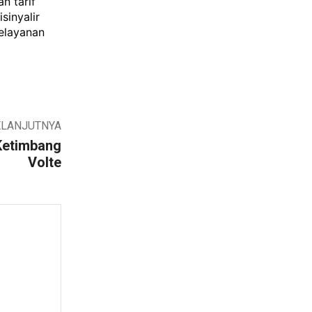
n tarif
sinyalir
elayanan
ELANJUTNYA
 Ketimbang
Volte