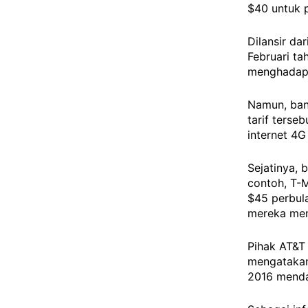
$40 untuk p
Dilansir da
Februari t
menghadapi
Namun, ban
tarif terse
internet 4G
Sejatinya,
contoh, T-M
$45 perbula
mereka men
Pihak AT&T 
mengatakan 
2016 menda