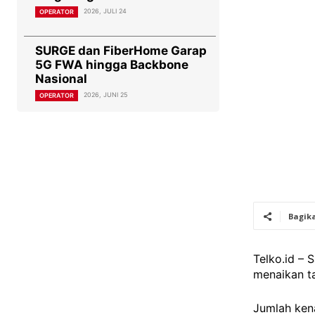
2026, JULI 24
OPERATOR
SURGE dan FiberHome Garap
5G FWA hingga Backbone
Nasional
2026, JUNI 25
OPERATOR
Bagik
Telko.id – 
menaikan ta
Jumlah kena