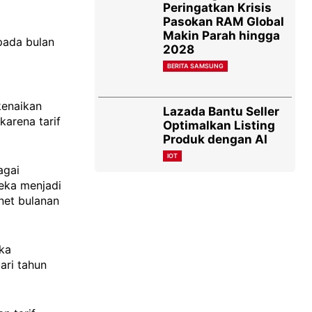
Peringatkan Krisis
Pasokan RAM Global
Makin Parah hingga
 pada bulan
2028
BERITA SAMSUNG
kenaikan
Lazada Bantu Seller
karena tarif
Optimalkan Listing
Produk dengan AI
IOT
agai
reka menjadi
net bulanan
eka
ari tahun