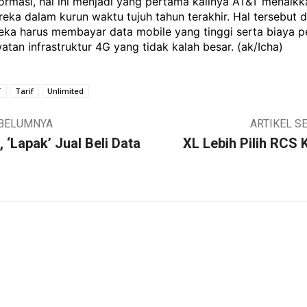
ormasi, hal ini menjadi yang pertama kalinya AT&T menaikka
reka dalam kurun waktu tujuh tahun terakhir. Hal tersebut di
eka harus membayar data mobile yang tinggi serta biaya p
atan infrastruktur 4G yang tidak kalah besar. (ak/Icha)
T
Tarif
Unlimited
EBELUMNYA
ARTIKEL S
 ‘Lapak’ Jual Beli Data
XL Lebih Pilih RCS