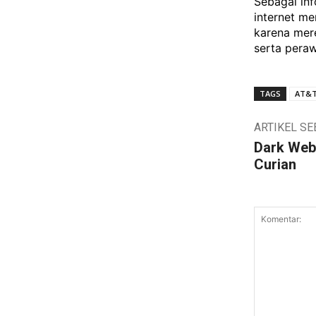
Sebagai inf
internet me
karena mer
serta peraw
TAGS
AT&
ARTIKEL S
Dark Web,
Curian