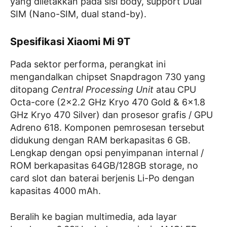
yang diletakkan pada sisi body, support Dual
SIM (Nano-SIM, dual stand-by).
Spesifikasi Xiaomi Mi 9T
Pada sektor performa, perangkat ini
mengandalkan chipset Snapdragon 730 yang
ditopang
Central Processing Unit
atau CPU
Octa-core (2×2.2 GHz Kryo 470 Gold & 6×1.8
GHz Kryo 470 Silver) dan prosesor grafis / GPU
Adreno 618. Komponen pemrosesan tersebut
didukung dengan RAM berkapasitas 6 GB.
Lengkap dengan opsi penyimpanan internal /
ROM berkapasitas 64GB/128GB storage, no
card slot dan baterai berjenis Li-Po dengan
kapasitas 4000 mAh.
Beralih ke bagian multimedia, ada layar