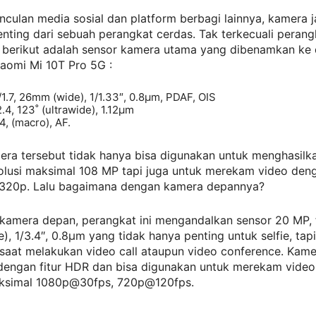
culan media sosial dan platform berbagi lainnya, kamera j
penting dari sebuah perangkat cerdas. Tak terkecuali peran
a, berikut adalah sensor kamera utama yang dibenamkan ke
aomi Mi 10T Pro 5G :
/1.7, 26mm (wide), 1/1.33″, 0.8µm, PDAF, OIS
2.4, 123˚ (ultrawide), 1.12µm
4, (macro), AF.
era tersebut tidak hanya bisa digunakan untuk menghasilk
olusi maksimal 108 MP tapi juga untuk merekam video deng
320p. Lalu bagaimana dengan kamera depannya?
 kamera depan, perangkat ini mengandalkan sensor 20 MP, f
, 1/3.4″, 0.8µm yang tidak hanya penting untuk selfie, tapi
saat melakukan video call ataupun video conference. Kame
 dengan fitur HDR dan bisa digunakan untuk merekam vide
aksimal 1080p@30fps, 720p@120fps.