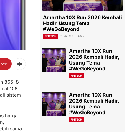
Amartha 10X Run 2026 Kembali
Hadir, Usung Tema
#WeGoBeyond
2026, AGUSTUS 7
FINTECH
Amartha 10X Run
2026 Kembali Hadir,
Usung Tema
erest
#WeGoBeyond
FINTECH
n 865, 8
imal 108
Amartha 10X Run
li sistem
2026 Kembali Hadir,
Usung Tema
#WeGoBeyond
is harga
FINTECH
n,
lebih sama