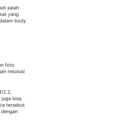
adi salah
gkat yang
 dalam body
an foto
an resolusi
/2.2,
 juga bisa
ra tersebut
o dengan