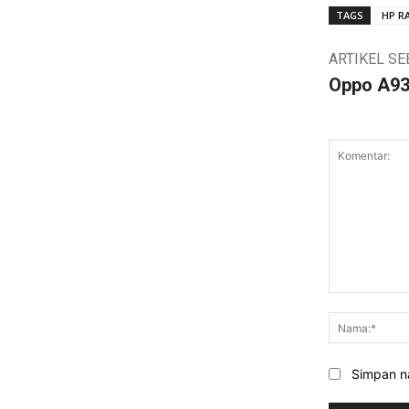
TAGS
HP R
ARTIKEL S
Oppo A9
Komentar:
Simpan na