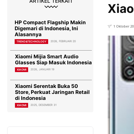
ARTIKEL TERKAIT
Xiao
HP Compact Flagship Makin
1 Oktober 2
Digemari di Indonesia, Ini
Alasannya
2026, FEBRUARI 20
TREND&TECHNOLOGY
Xiaomi Mijia Smart Audio
Glasses Siap Masuk Indonesia
2026, JANUARI 19
XIAOMI
Xiaomi Serentak Buka 50
Store, Perkuat Jaringan Retail
di Indonesia
2025, DESEMBER 31
XIAOMI