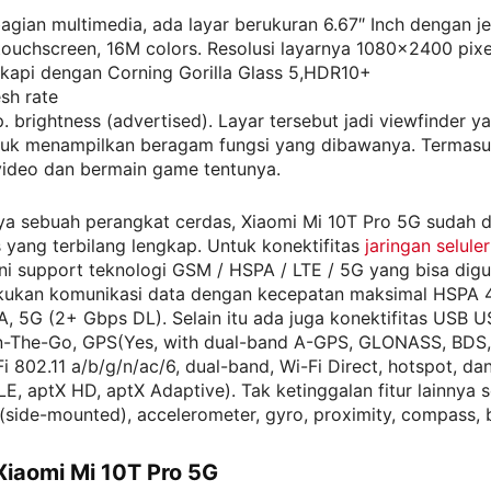
bagian multimedia, ada layar berukuran 6.67″ Inch dengan j
touchscreen, 16M colors. Resolusi layarnya 1080×2400 pixe
gkapi dengan Corning Gorilla Glass 5,HDR10+
sh rate
p. brightness (advertised). Layar tersebut jadi viewfinder 
uk menampilkan beragam fungsi yang dibawanya. Termasu
ideo dan bermain game tentunya.
ya sebuah perangkat cerdas, Xiaomi Mi 10T Pro 5G sudah d
s yang terbilang lengkap. Untuk konektifitas
jaringan selule
ni support teknologi GSM / HSPA / LTE / 5G yang bisa dig
kukan komunikasi data dengan kecepatan maksimal HSPA 4
, 5G (2+ Gbps DL). Selain itu ada juga konektifitas USB 
n-The-Go, GPS(Yes, with dual-band A-GPS, GLONASS, BDS,
i 802.11 a/b/g/n/ac/6, dual-band, Wi-Fi Direct, hotspot, da
 LE, aptX HD, aptX Adaptive). Tak ketinggalan fitur lainnya s
 (side-mounted), accelerometer, gyro, proximity, compass, 
iaomi Mi 10T Pro 5G