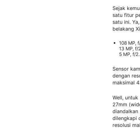
Sejak kemun
satu fitur 
satu ini. Y
belakang Xi
108 MP, f
13 MP, f/
5 MP, f/2.
Sensor kam
dengan res
maksimal 4
Well, untuk
27mm (wide)
diandalkan 
dilengkapi
resolusi m