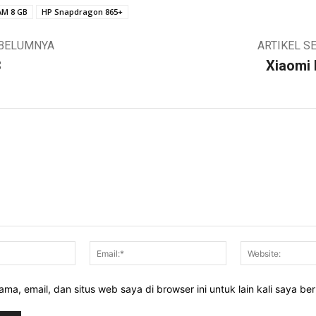
AM 8 GB
HP Snapdragon 865+
EBELUMNYA
ARTIKEL S
3
Xiaomi 
Nama:*
Email:*
ma, email, dan situs web saya di browser ini untuk lain kali saya be