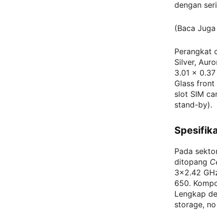
dengan ser
(Baca Juga
Perangkat c
Silver, Aur
3.01 x 0.37
Glass front
slot SIM ca
stand-by).
Spesifik
Pada sekto
ditopang
C
3×2.42 GHz
650. Kompo
Lengkap de
storage, no