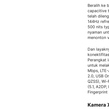
Beralih ke 
capacitive 
telah dilen
144Hz refre
500 nits ty
nyaman unt
menonton v
Dan layakn
konektifita
Perangkat i
untuk mela
Mbps, LTE-A
2.0, USB O
QZSS), Wi-F
(5.1, A2DP,
Fingerprint
Kamera X