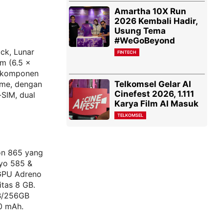
Amartha 10X Run
2026 Kembali Hadir,
Usung Tema
#WeGoBeyond
ck, Lunar
FINTECH
mm (6.5 x
ri komponen
Telkomsel Gelar AI
rame, dengan
Cinefest 2026, 1.111
-SIM, dual
Karya Film AI Masuk
TELKOMSEL
on 865 yang
yo 585 &
 GPU Adreno
tas 8 GB.
GB/256GB
00 mAh.