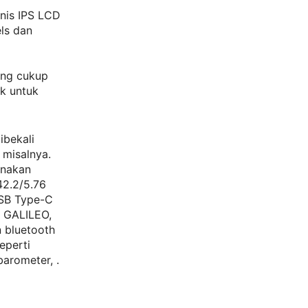
enis IPS LCD
ls dan
yang cukup
k untuk
ibekali
r
misalnya.
unakan
2.2/5.76
USB Type-C
 GALILEO,
n bluetooth
eperti
barometer, .