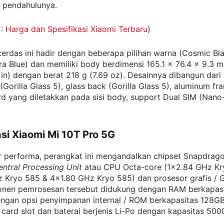
i pendahulunya.
 :
Harga dan Spesifikasi Xiaomi Terbaru
)
erdas ini hadir dengan beberapa pilihan warna (Cosmic Bla
ora Blue) dan memiliki body berdimensi 165.1 x 76.4 x 9.3 
 in) dengan berat 218 g (7.69 oz). Desainnya dibangun da
 (Gorilla Glass 5), glass back (Gorilla Glass 5), aluminum f
rd yang diletakkan pada sisi body, support Dual SIM (Nano
asi Xiaomi Mi 10T Pro 5G
r performa, perangkat ini mengandalkan chipset Snapdrag
entral Processing Unit
atau CPU Octa-core (1×2.84 GHz Kr
 Kryo 585 & 4×1.80 GHz Kryo 585) dan prosesor grafis /
nen pemrosesan tersebut didukung dengan RAM berkapasi
ngan opsi penyimpanan internal / ROM berkapasitas 128
 card slot dan baterai berjenis Li-Po dengan kapasitas 50