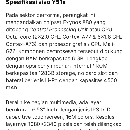
Spesifikasi vivo Y51s
Pada sektor performa, perangkat ini
mengandalkan chipset Exynos 880 yang
ditopang
Central Processing Unit
atau CPU
Octa-core (2×2.0 GHz Cortex-A77 & 6×1.8 GHz
Cortex-A76) dan prosesor grafis / GPU Mali-
G76. Komponen pemrosesan tersebut didukung
dengan RAM berkapasitas 6 GB. Lengkap
dengan opsi penyimpanan internal / ROM
berkapasitas 128GB storage, no card slot dan
baterai berjenis Li-Po dengan kapasitas 4500
mAh.
Beralih ke bagian multimedia, ada layar
berukuran 6.53″ Inch dengan jenis IPS LCD
capacitive touchscreen, 16M colors. Resolusi
layarnya 1080×2340 pixels dan telah dilengkapi