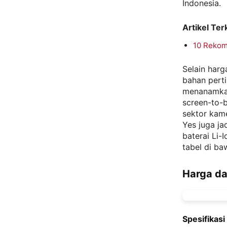
Indonesia.
Artikel Terk
10 Rekom
Selain harg
bahan pert
menanamkan
screen-to-b
sektor kam
Yes juga ja
baterai Li-
tabel di ba
Harga da
Spesifikas