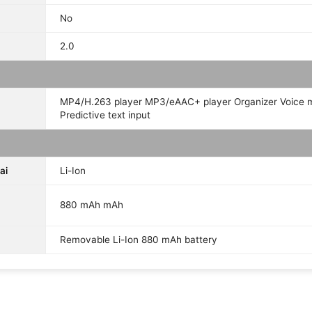
No
2.0
MP4/H.263 player MP3/eAAC+ player Organizer Voice
Predictive text input
ai
Li-Ion
880 mAh mAh
Removable Li-Ion 880 mAh battery