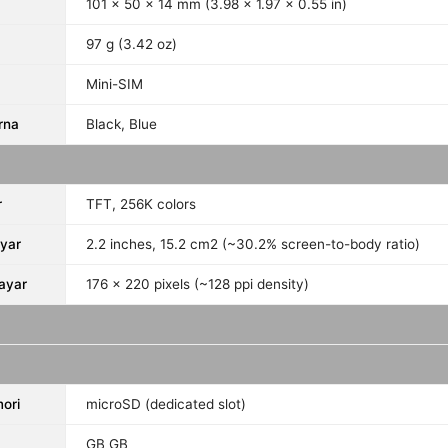
101 x 50 x 14 mm (3.98 x 1.97 x 0.55 in)
97 g (3.42 oz)
Mini-SIM
rna
Black, Blue
r
TFT, 256K colors
yar
2.2 inches, 15.2 cm2 (~30.2% screen-to-body ratio)
Layar
176 x 220 pixels (~128 ppi density)
ori
microSD (dedicated slot)
GB GB