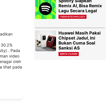
Spotify Siapkan
Remix AI, Bisa Remix
Lagu Secara Legal
TREND&TECHNOLOGY
Huawei Masih Pakai
jadikan
Chipset Jadul, Ini
Bukan Cuma Soal
(~30.2%
Sanksi AS
ity) . Pada
BERITA HUAWEI
aman video
enagai oleh
a lihat pada