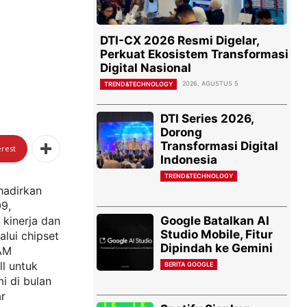
DTI-CX 2026 Resmi Digelar,
Perkuat Ekosistem Transformasi
Digital Nasional
2026, AGUSTUS 5
TREND&TECHNOLOGY
DTI Series 2026,
Dorong
Transformasi Digital
erest
Indonesia
TREND&TECHNOLOGY
hadirkan
9,
Google Batalkan AI
kinerja dan
Studio Mobile, Fitur
lui chipset
Dipindah ke Gemini
RAM
ll untuk
BERITA GOOGLE
i di bulan
r