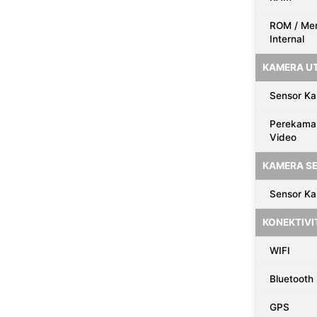
ROM / Me
Internal
KAMERA U
Sensor K
Perekama
Video
KAMERA SE
Sensor K
KONEKTIVI
WIFI
Bluetooth
GPS