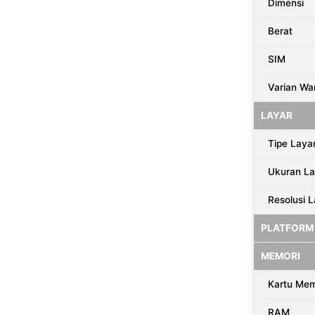
Dimensi
Berat
SIM
Varian Wa
LAYAR
Tipe Laya
Ukuran La
Resolusi 
PLATFORM
MEMORI
Kartu Mem
RAM