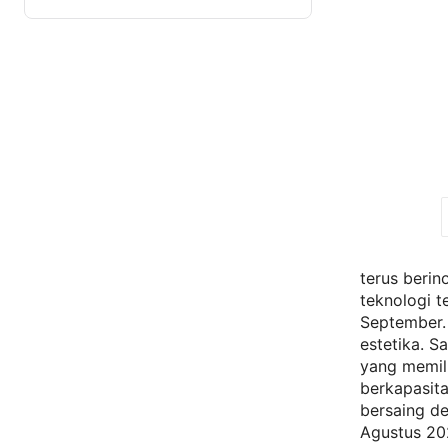
terus beri
teknologi 
September. 
estetika. S
yang memili
berkapasita
bersaing de
Agustus 202