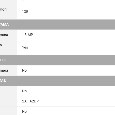
mori
1GB
TAMA
amera
1.3 MP
n
Yes
LFIE
amera
No
TAS
No
2.0, A2DP
No