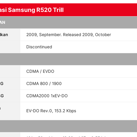
asi Samsung R520 Trill
AN
lkan
2009, September. Released 2009, October
Discontinued
CDMA / EVDO
2G
CDMA 800 / 1900
3G
CDMA2000 1xEV-DO
n
EV-DO Rev.0, 153.2 Kbps