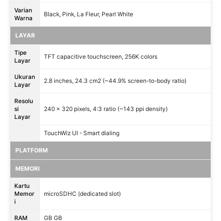
Varian
Black, Pink, La Fleur, Pearl White
Warna
LAYAR
Tipe
TFT capacitive touchscreen, 256K colors
Layar
Ukuran
2.8 inches, 24.3 cm2 (~44.9% screen-to-body ratio)
Layar
Resolu
si
240 x 320 pixels, 4:3 ratio (~143 ppi density)
Layar
TouchWiz UI - Smart dialing
PLATFORM
MEMORI
Kartu
Memor
microSDHC (dedicated slot)
i
RAM
GB GB