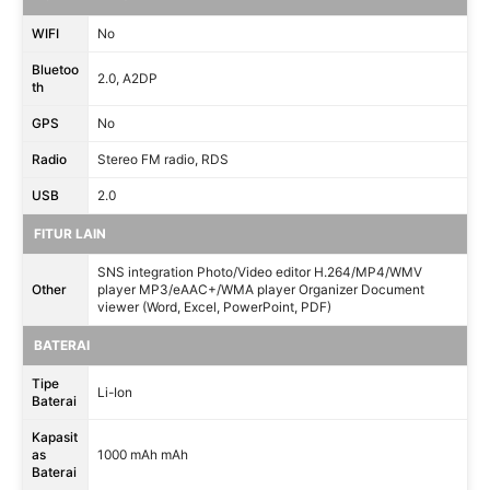
WIFI
No
Bluetoo
2.0, A2DP
th
GPS
No
Radio
Stereo FM radio, RDS
USB
2.0
FITUR LAIN
SNS integration Photo/Video editor H.264/MP4/WMV
Other
player MP3/eAAC+/WMA player Organizer Document
viewer (Word, Excel, PowerPoint, PDF)
BATERAI
Tipe
Li-Ion
Baterai
Kapasit
as
1000 mAh mAh
Baterai