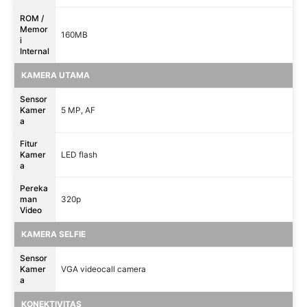
ROM /
Memor
160MB
i
Internal
KAMERA UTAMA
Sensor
Kamer
5 MP, AF
a
Fitur
Kamer
LED flash
a
Pereka
man
320p
Video
KAMERA SELFIE
Sensor
Kamer
VGA videocall camera
a
KONEKTIVITAS