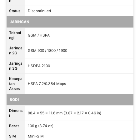
n
Status
Discontinued
JARINGAN
Teknol
GSM / HSPA
ogi
Jaringa
GSM 900 / 1800 / 1900
n 2G
Jaringa
HSDPA 2100
n 3G
Kecepa
tan
HSPA 7.2/0.384 Mbps
Akses
BODI
Dimens
98.4 x 55 x 11.6 mm (3.87 x 2.17 x 0.46 in)
i
Berat
106 g (3.74 oz)
SIM
Mini-SIM