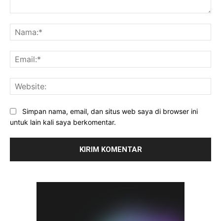
Komentar:
Na
Ema
Web
Simpan nama, email, dan situs web saya di browser ini
untuk lain kali saya berkomentar.