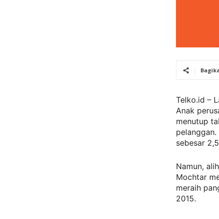
Bagik
Telko.id – L
Anak perusa
menutup tah
pelanggan. 
sebesar 2,5
Namun, alih
Mochtar me
meraih pang
2015.