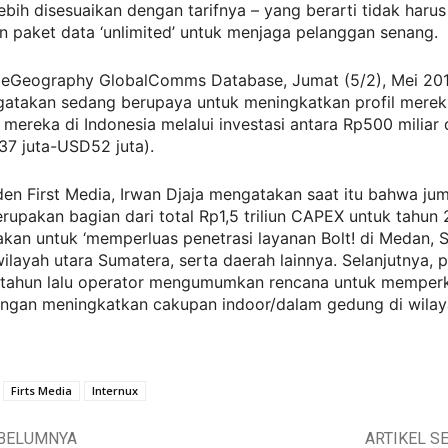
ebih disesuaikan dengan tarifnya – yang berarti tidak harus
 paket data ‘unlimited’ untuk menjaga pelanggan senang.
leGeography GlobalComms Database, Jumat (5/2), Mei 201
atakan sedang berupaya untuk meningkatkan profil mere
 mereka di Indonesia melalui investasi antara Rp500 milia
37 juta-USD52 juta).
den First Media, Irwan Djaja mengatakan saat itu bahwa ju
rupakan bagian dari total Rp1,5 triliun CAPEX untuk tahun 
kan untuk ‘memperluas penetrasi layanan Bolt! di Medan, 
ilayah utara Sumatera, serta daerah lainnya. Selanjutnya, 
tahun lalu operator mengumumkan rencana untuk memper
ngan meningkatkan cakupan indoor/dalam gedung di wilay
Firts Media
Internux
EBELUMNYA
ARTIKEL S