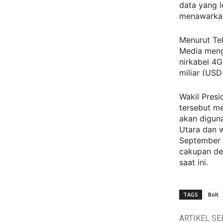
data yang l
menawarkan
Menurut Te
Media meng
nirkabel 4G
miliar (USD
Wakil Presi
tersebut me
akan diguna
Utara dan w
September 
cakupan de
saat ini.
TAGS
Bolt
ARTIKEL S