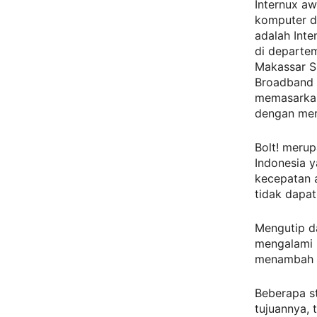
Internux aw
komputer d
adalah Inte
di departe
Makassar Su
Broadband 
memasarkan
dengan mer
Bolt! merup
Indonesia 
kecepatan a
tidak dapa
Mengutip d
mengalami 
menambah le
Beberapa s
tujuannya,