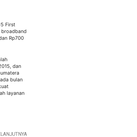
5 First
k broadband
r dan Rp700
mlah
2015, dan
Sumatera
pada bulan
kuat
ah layanan
ELANJUTNYA