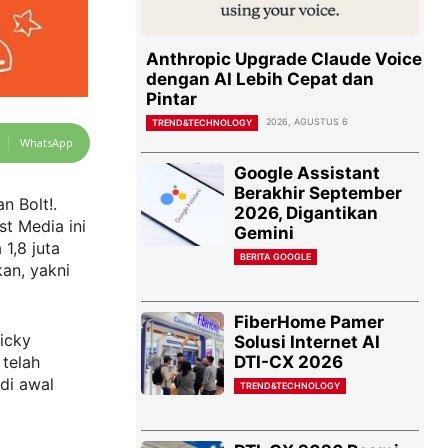
Anthropic Upgrade Claude Voice
dengan AI Lebih Cepat dan
Pintar
2026, AGUSTUS 6
TREND&TECHNOLOGY
WhatsApp
Google Assistant
Berakhir September
n Bolt!.
2026, Digantikan
st Media ini
Gemini
1,8 juta
BERITA GOOGLE
kan, yakni
FiberHome Pamer
icky
Solusi Internet AI
DTI-CX 2026
telah
di awal
TREND&TECHNOLOGY