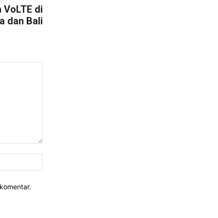
n VoLTE di
a dan Bali
Website:
rkomentar.