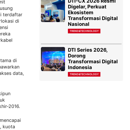
DTI-CX 2026 Resmi
nit
Digelar, Perkuat
iusung
Ekosistem
i terdaftar
Transformasi Digital
lokasi di
Nasional
ensi
TREND&TECHNOLOGY
ereka
rkabel
DTI Series 2026,
Dorong
rtama di
Transformasi Digital
enawarkan
Indonesia
akses data,
TREND&TECHNOLOGY
kipun
tuk
hir-2016.
 mencapai
, kuota