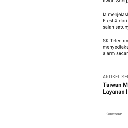
Kwon Song,
Ia menjela
FreshX dari
salah satun
SK Telecom
menyediaka
alarm secar
ARTIKEL S
Taiwan M
Layanan 