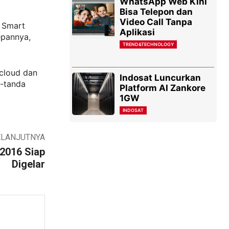
WhatsApp Web Kini
Bisa Telepon dan
Video Call Tanpa
i Smart
Aplikasi
epannya,
TREND&TECHNOLOGY
cloud dan
Indosat Luncurkan
a-tanda
Platform AI Zankore
1GW
INDOSAT
ELANJUTNYA
2016 Siap
Digelar