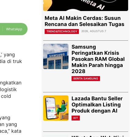
Meta AI Makin Cerdas: Susun
Rencana dan Selesaikan Tugas
WhatsApp
2026, AGUSTUS 7
TREND&TECHNOLOGY
Samsung
Peringatkan Krisis
,’ yang
Pasokan RAM Global
ia di truk
Makin Parah hingga
2028
BERITA SAMSUNG
ingkatkan
ogistik
 cold
Lazada Bantu Seller
Optimalkan Listing
Produk dengan AI
 yang
IOT
an yang
ca,” kata