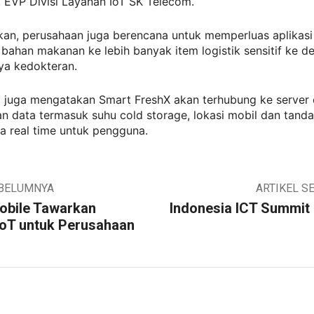
 EVP Divisi Layanan IoT SK Telecom.
skan, perusahaan juga berencana untuk memperluas aplikas
 bahan makanan ke lebih banyak item logistik sensitif ke d
ya kedokteran.
 juga mengatakan Smart FreshX akan terhubung ke server 
n data termasuk suhu cold storage, lokasi mobil dan tand
a real time untuk pengguna.
EBELUMNYA
ARTIKEL S
obile Tawarkan
Indonesia ICT Summit 
IoT untuk Perusahaan