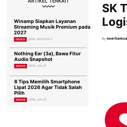
ARTIKEL TERKAIT
SK T
Logi
Winamp Siapkan Layanan
Streaming Musik Premium pada
2027
noerhamz
By
2026, AGUSTUS 3
DEVICE
Nothing Ear (3a), Bawa Fitur
Audio Snapshot
2026, JULI 27
DEVICE
8 Tips Memilih Smartphone
Lipat 2026 Agar Tidak Salah
Pilih
2026, JULI 22
DEVICE