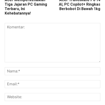
Tiga Jajaran PC Gaming
AI, PC Copilot+ Ringkas
Terbaru, Ini
Berbobot Di Bawah 1kg
Kehebatannya!
Komentar:
Na
Ema
Web