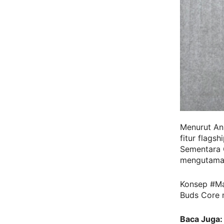
Menurut An
fitur flags
Sementara 
mengutamak
Konsep #Ma
Buds Core 
Baca Juga: