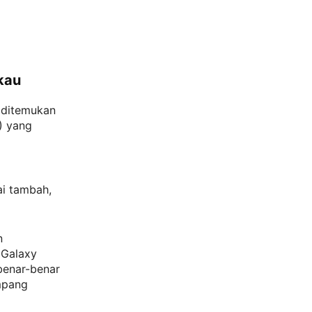
kau
 ditemukan
) yang
ai tambah,
n
 Galaxy
benar-benar
mpang