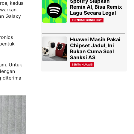
Spotify Siapkan
rce, kedua
Remix AI, Bisa Remix
awarkan
Lagu Secara Legal
an Galaxy
TREND&TECHNOLOGY
ronics
Huawei Masih Pakai
bentuk
Chipset Jadul, Ini
Bukan Cuma Soal
Sanksi AS
am. Untuk
BERITA HUAWEI
 dengan
g diterima