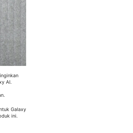
inginkan
xy AI.
n.
ntuk Galaxy
duk ini.