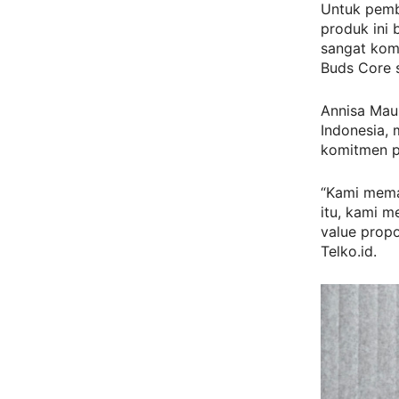
Untuk pemb
produk ini
sangat kom
Buds Core 
Annisa Mau
Indonesia,
komitmen p
“Kami mema
itu, kami 
value propo
Telko.id.