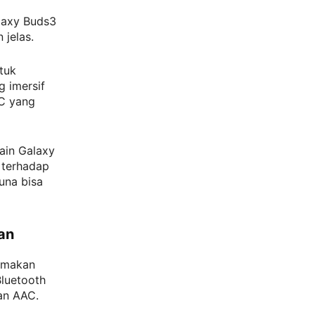
laxy Buds3
 jelas.
tuk
g imersif
NC yang
ain Galaxy
 terhadap
una bisa
an
tamakan
Bluetooth
an AAC.