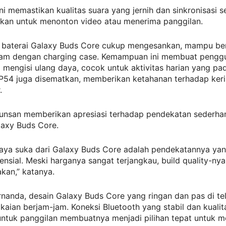
ni memastikan kualitas suara yang jernih dan sinkronisasi 
akan untuk menonton video atau menerima panggilan.
 baterai Galaxy Buds Core cukup mengesankan, mampu be
jam dengan charging case. Kemampuan ini membuat penggu
g mengisi ulang daya, cocok untuk aktivitas harian yang pad
 IP54 juga disematkan, memberikan ketahanan terhadap ker
.
unsan memberikan apresiasi terhadap pendekatan sederha
laxy Buds Core.
saya suka dari Galaxy Buds Core adalah pendekatannya ya
ensial. Meski harganya sangat terjangkau, build quality-nya
an,” katanya.
nanda, desain Galaxy Buds Core yang ringan dan pas di te
aian berjam-jam. Koneksi Bluetooth yang stabil dan kualit
untuk panggilan membuatnya menjadi pilihan tepat untuk m