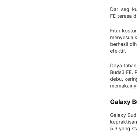
Dari segi 
FE terasa d
Fitur kostu
menyesuaika
berhasil di
efektif.
Daya tahan
Buds3 FE. P
debu, kerin
memakainya
Galaxy B
Galaxy Bud
kepraktisa
5.3 yang s