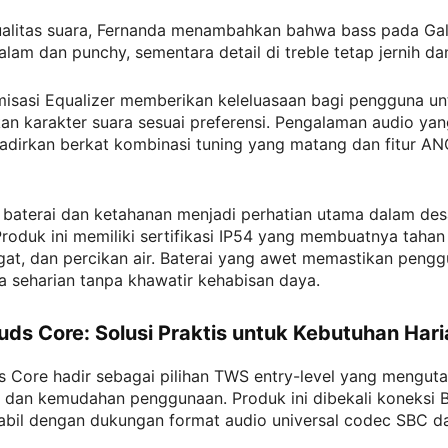
kualitas suara, Fernanda menambahkan bahwa bass pada Ga
alam dan punchy, sementara detail di treble tetap jernih dan
misasi Equalizer memberikan keleluasaan bagi pengguna un
n karakter suara sesuai preferensi. Pengalaman audio yan
hadirkan berkat kombinasi tuning yang matang dan fitur A
 baterai dan ketahanan menjadi perhatian utama dalam des
roduk ini memiliki sertifikasi IP54 yang membuatnya tahan
gat, dan percikan air. Baterai yang awet memastikan pengg
 seharian tanpa khawatir kehabisan daya.
uds Core: Solusi Praktis untuk Kebutuhan Hari
s Core hadir sebagai pilihan TWS entry-level yang mengu
n dan kemudahan penggunaan. Produk ini dibekali koneksi 
tabil dengan dukungan format audio universal codec SBC d