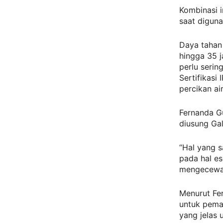
Kombinasi i
saat digun
Daya tahan
hingga 35 
perlu serin
Sertifikasi
percikan air
Fernanda G
diusung Ga
“Hal yang 
pada hal es
mengecewak
Menurut Fer
untuk pemak
yang jelas 