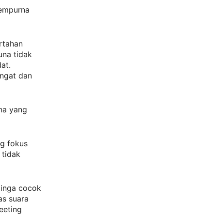
sempurna
rtahan
na tidak
at.
ingat dan
na yang
ng fokus
 tidak
linga cocok
as suara
eeting