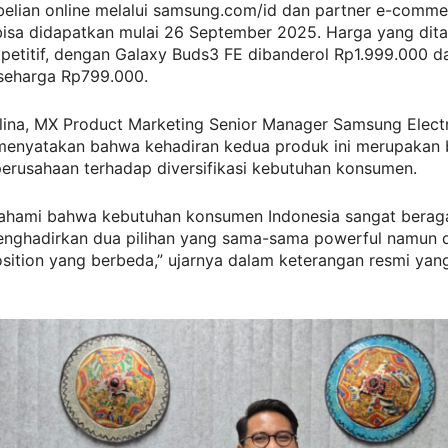
elian online melalui samsung.com/id dan partner e-comme
 bisa didapatkan mulai 26 September 2025. Harga yang dit
petitif, dengan Galaxy Buds3 FE dibanderol Rp1.999.000 d
seharga Rp799.000.
lina, MX Product Marketing Senior Manager Samsung Elect
 menyatakan bahwa kehadiran kedua produk ini merupakan 
erusahaan terhadap diversifikasi kebutuhan konsumen.
hami bahwa kebutuhan konsumen Indonesia sangat berag
menghadirkan dua pilihan yang sama-sama powerful namun
sition yang berbeda,” ujarnya dalam keterangan resmi yan