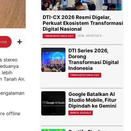
DTI-CX 2026 Resmi Digelar,
Perkuat Ekosistem Transformasi
Digital Nasional
2026, AGUSTUS 5
TREND&TECHNOLOGY
erest
DTI Series 2026,
Dorong
s stereo
Transformasi Digital
Keduanya
Indonesia
 lebih
TREND&TECHNOLOGY
 Tanah Air.
pengalaman
Google Batalkan AI
Studio Mobile, Fitur
Dipindah ke Gemini
e offline
BERITA GOOGLE