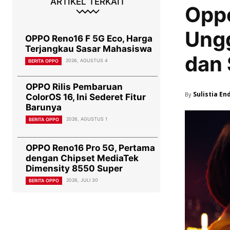
ARTIKEL TERKAIT
Oppo
Ungg
OPPO Reno16 F 5G Eco, Harga
Terjangkau Sasar Mahasiswa
dan 
2026, AGUSTUS 4
BERITA OPPO
OPPO Rilis Pembaruan
Sulistia En
By
ColorOS 16, Ini Sederet Fitur
Barunya
2026, AGUSTUS 1
BERITA OPPO
OPPO Reno16 Pro 5G, Pertama
dengan Chipset MediaTek
Dimensity 8550 Super
2026, JULI 30
BERITA OPPO