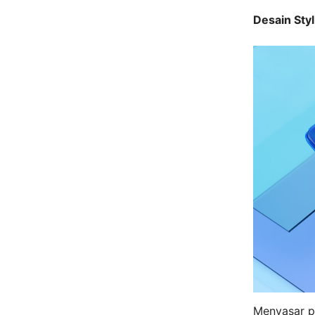
Desain Sty
Menyasar p