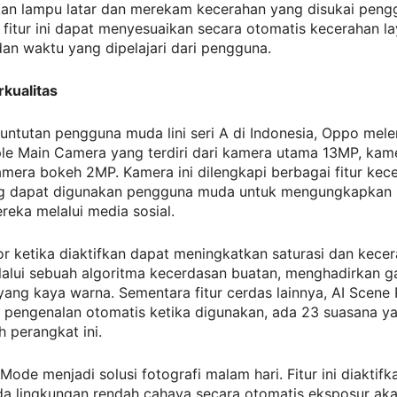
an lampu latar dan merekam kecerahan yang disukai peng
 fitur ini dapat menyesuaikan secara otomatis kecerahan la
dan waktu yang dipelajari dari pengguna.
kualitas
untutan pengguna muda lini seri A di Indonesia, Oppo mel
ple Main Camera yang terdiri dari kamera utama 13MP, ka
mera bokeh 2MP. Kamera ini dilengkapi berbagai fitur kec
g dapat digunakan pengguna muda untuk mengungkapkan 
reka melalui media sosial.
r ketika diaktifkan dapat meningkatkan saturasi dan kece
alui sebuah algoritma kecerdasan buatan, menghadirkan 
ang kaya warna. Sementara fitur cerdas lainnya, AI Scene
pengenalan otomatis ketika digunakan, ada 23 suasana y
h perangkat ini.
 Mode menjadi solusi fotografi malam hari. Fitur ini diaktifk
da lingkungan rendah cahaya secara otomatis eksposur ak