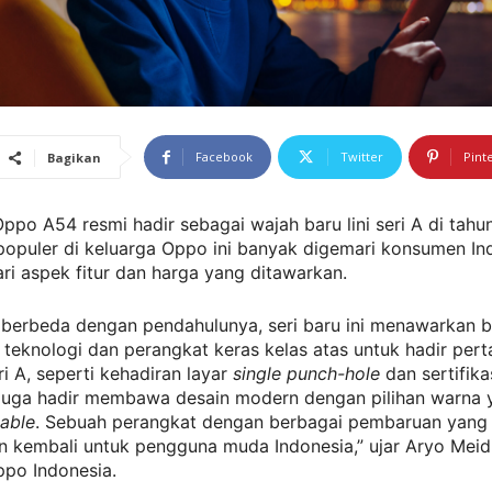
Facebook
Twitter
Pint
Bagikan
ppo A54 resmi hadir sebagai wajah baru lini seri A di tahun
 populer di keluarga Oppo ini banyak digemari konsumen In
ri aspek fitur dan harga yang ditawarkan.
berbeda dengan pendahulunya, seri baru ini menawarkan b
teknologi dan perangkat keras kelas atas untuk hadir pert
ri A, seperti kehadiran layar
single punch-hole
dan sertifika
uga hadir membawa desain modern dengan pilihan warna
nable
. Sebuah perangkat dengan berbagai pembaruan yang
an kembali untuk pengguna muda Indonesia,” ujar Aryo Meid
po Indonesia.