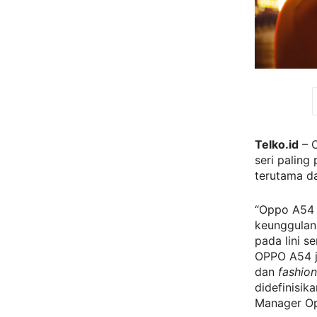
Telko.id
– O
seri paling
terutama da
“Oppo A54 
keunggulan 
pada lini se
OPPO A54 j
dan
fashio
didefinisik
Manager Op