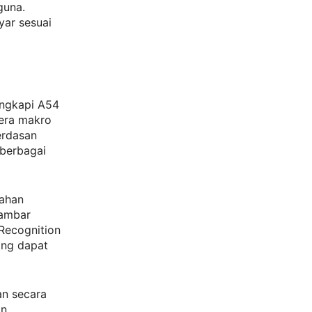
guna.
yar sesuai
engkapi A54
mera makro
erdasan
berbagai
rahan
gambar
 Recognition
ang dapat
an secara
an