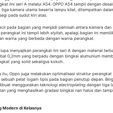
kat lini seri A melalui A54. OPPO A54 tampil dengan desa
 tiga kamera utama beserta lampu kilat, ditempatkan dal
segi pada sudut kiri atas.
ecil pada bagian yang menjadi pemisah antara kamera dan 
perangkat ini tampil lebih
stylish
, apalagi bagian ini memili
n warna yang berbeda dengan warna perangkat.
lupa menyajikan perangkat lini seri A dengan material terb
ebal 0,2mm yang berpadu dengan bingkai alumunium memb
gkat yang solid sekaligus kokoh.
 itu, Oppo juga melakukan optimalisasi struktur perangka
sebuah pelat logam tipis pada bagian penutup depan. Bing
dibuat menggunakan teknologi
electroplating
dengan tiga l
an yang menghasilkan gradasi bingkai nan halus dan tampi
ng Modern di Kelasnya