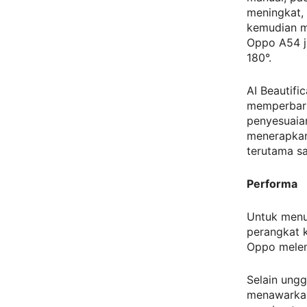
meningkat,
kemudian m
Oppo A54 j
180°.
AI Beautifi
memperbaru
penyesuaia
menerapkan
terutama s
Performa
Untuk menu
perangkat 
Oppo melen
Selain ungg
menawarkan