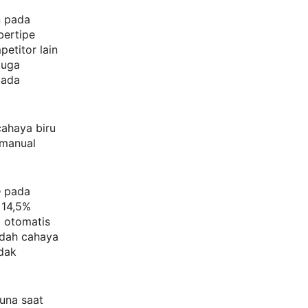
n pada
bertipe
etitor lain
juga
pada
ahaya biru
 manual
e
pada
 14,5%
a otomatis
ndah cahaya
dak
una saat