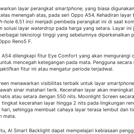
arkan layar perangkat
smartphone,
yang biasa digunaka
elas menengah atas, pada seri Oppo A54. Kehadiran layar 
h-hole
6.51 inci menjadi pembeda perangkat ini di saat komp
 solusi layar
waterdrop
pada harga yang setara. Layar ini 
berbagai teknologi tinggi yang sebelumnya diperkenalkan 
Oppo Reno5 F.
 A54 dilengkapi fitur Eye Comfort yang akan mengurangi c
 untuk mencegah ketegangan pada mata. Pengguna secara
ktifkan fitur ini atau mengatur periode terjadwal.
reen menawarkan visibilitas terbaik untuk layar
smartphon
bawah sinar matahari terik. Kecerahan layar akan meningkat
atis atau setara dengan 550 nits. Moonlight Screen secar
tingkat kecerahan layar hingga 2 nits pada lingkungan re
hari, sehingga membuat cahaya layar terasa lembut dan ti
n mata.
tu, AI Smart Backlight dapat mempelajari kebiasaan pengg