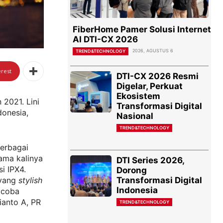
FiberHome Pamer Solusi Internet
AI DTI-CX 2026
2026, AGUSTUS 6
TREND&TECHNOLOGY
erest
DTI-CX 2026 Resmi
Digelar, Perkuat
Ekosistem
 2021. Lini
Transformasi Digital
donesia,
Nasional
TREND&TECHNOLOGY
erbagai
ama kalinya
DTI Series 2026,
si IPX4.
Dorong
Transformasi Digital
 yang
stylish
Indonesia
 coba
ianto A, PR
TREND&TECHNOLOGY