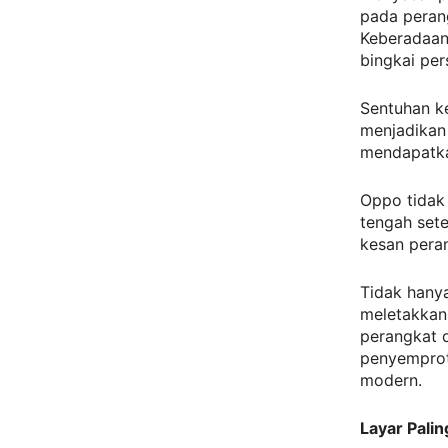
pada perang
Keberadaan
bingkai per
Sentuhan k
menjadikan 
mendapatka
Oppo tidak 
tengah set
kesan peran
Tidak hanya
meletakkan 
perangkat 
penyemprot
modern.
Layar Pali