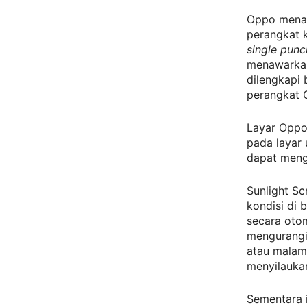
Oppo menaw
perangkat k
single punc
menawarkan
dilengkapi 
perangkat 
Layar Oppo
pada layar
dapat menga
Sunlight Sc
kondisi di 
secara otom
mengurangi 
atau malam 
menyilauka
Sementara i