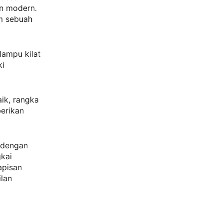
in modern.
am sebuah
lampu kilat
ki
aik, rangka
erikan
t dengan
kai
apisan
lan