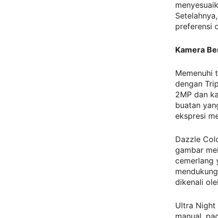
menyesuaik
Setelahnya,
preferensi 
Kamera Ber
Memenuhi t
dengan Tri
2MP dan ka
buatan yan
ekspresi me
Dazzle Colo
gambar mel
cemerlang y
mendukung 
dikenali ole
Ultra Night
manual, pa