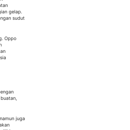
atan
ian gelap.
engan sudut
ng. Oppo
n
ian
sia
dengan
 buatan,
, namun juga
akan