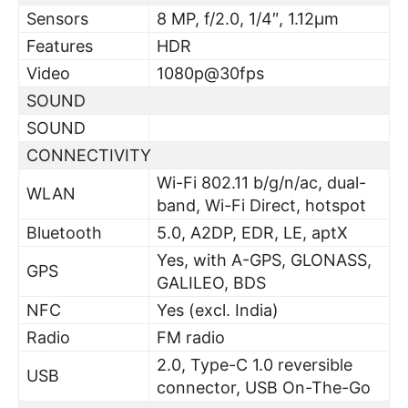
Sensors
8 MP, f/2.0, 1/4″, 1.12µm
Features
HDR
Video
1080p@30fps
SOUND
SOUND
CONNECTIVITY
Wi-Fi 802.11 b/g/n/ac, dual-
WLAN
band, Wi-Fi Direct, hotspot
Bluetooth
5.0, A2DP, EDR, LE, aptX
Yes, with A-GPS, GLONASS,
GPS
GALILEO, BDS
NFC
Yes (excl. India)
Radio
FM radio
2.0, Type-C 1.0 reversible
USB
connector, USB On-The-Go