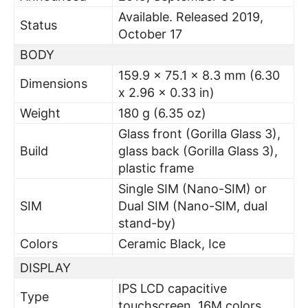
Available. Released 2019,
Status
October 17
BODY
159.9 x 75.1 x 8.3 mm (6.30
Dimensions
x 2.96 x 0.33 in)
Weight
180 g (6.35 oz)
Glass front (Gorilla Glass 3),
Build
glass back (Gorilla Glass 3),
plastic frame
Single SIM (Nano-SIM) or
SIM
Dual SIM (Nano-SIM, dual
stand-by)
Colors
Ceramic Black, Ice
DISPLAY
IPS LCD capacitive
Type
touchscreen, 16M colors