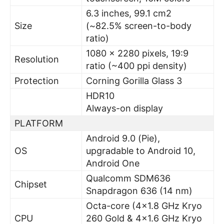
6.3 inches, 99.1 cm2
Size
(~82.5% screen-to-body
ratio)
1080 x 2280 pixels, 19:9
Resolution
ratio (~400 ppi density)
Protection
Corning Gorilla Glass 3
HDR10
Always-on display
PLATFORM
Android 9.0 (Pie),
OS
upgradable to Android 10,
Android One
Qualcomm SDM636
Chipset
Snapdragon 636 (14 nm)
Octa-core (4×1.8 GHz Kryo
CPU
260 Gold & 4×1.6 GHz Kryo