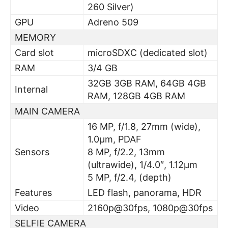
260 Silver)
GPU
Adreno 509
MEMORY
Card slot
microSDXC (dedicated slot)
RAM
3/4 GB
32GB 3GB RAM, 64GB 4GB
Internal
RAM, 128GB 4GB RAM
MAIN CAMERA
16 MP, f/1.8, 27mm (wide),
1.0µm, PDAF
Sensors
8 MP, f/2.2, 13mm
(ultrawide), 1/4.0″, 1.12µm
5 MP, f/2.4, (depth)
Features
LED flash, panorama, HDR
Video
2160p@30fps, 1080p@30fps
SELFIE CAMERA