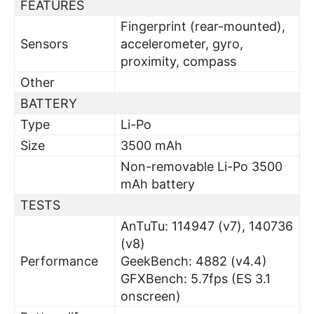
FEATURES
Fingerprint (rear-mounted),
Sensors
accelerometer, gyro,
proximity, compass
Other
BATTERY
Type
Li-Po
Size
3500 mAh
Non-removable Li-Po 3500
mAh battery
TESTS
AnTuTu: 114947 (v7), 140736
(v8)
Performance
GeekBench: 4882 (v4.4)
GFXBench: 5.7fps (ES 3.1
onscreen)