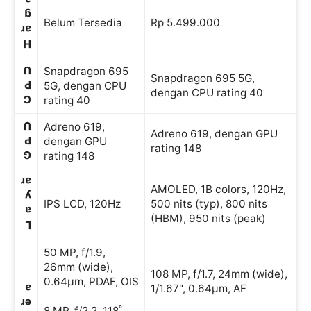
a
g
Belum Tersedia
Rp 5.499.000
ar
H
U
Snapdragon 695
Snapdragon 695 5G,
P
5G, dengan CPU
dengan CPU rating 40
C
rating 40
U
Adreno 619,
Adreno 619, dengan GPU
P
dengan GPU
rating 148
G
rating 148
ar
AMOLED, 1B colors, 120Hz,
y
IPS LCD, 120Hz
500 nits (typ), 800 nits
a
(HBM), 950 nits (peak)
L
50 MP, f/1.9,
26mm (wide),
108 MP, f/1.7, 24mm (wide),
0.64µm, PDAF, OIS
a
1/1.67", 0.64µm, AF
er
8 MP, f/2.2, 118˚