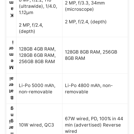
m
2 MP, f/3.3, 34mm
(ultrawide), 1/4.0,
a
(microscope)
1.12µm
K
2 MP, f/2.4, (depth)
2 MP, f/2.4,
(depth)
i
or
128GB 4GB RAM,
128GB 8GB RAM, 256GB
m
128GB 6GB RAM,
8GB RAM
e
256GB 8GB RAM
M
ai
er
Li-Po 5000 mAh,
Li-Po 4800 mAh, non-
at
non-removable
removable
B
g
n
67W wired, PD, 100% in 44
gi
10W wired, QC3
min (advertised) Reverse
ar
wired