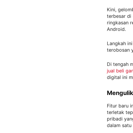
Kini, gelom
terbesar di 
ringkasan r
Android.
Langkah in
terobosan y
Di tengah m
jual beli g
digital ini 
Mengulik
Fitur baru 
terletak te
pribadi yan
dalam satu 