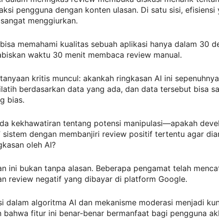
aksi pengguna dengan konten ulasan. Di satu sisi, efisiensi
 sangat menggiurkan.
isa memahami kualitas sebuah aplikasi hanya dalam 30 det
abiskan waktu 30 menit membaca review manual.
anyaan kritis muncul: akankah ringkasan AI ini sepenuhnya
ilatih berdasarkan data yang ada, dan data tersebut bisa sa
 bias.
 ada kekhawatiran tentang potensi manipulasi—apakah deve
 sistem dengan membanjiri review positif tertentu agar dia
gkasan oleh AI?
n ini bukan tanpa alasan. Beberapa pengamat telah mencat
 review negatif yang dibayar di platform Google.
si dalam algoritma AI dan mekanisme moderasi menjadi kun
bahwa fitur ini benar-benar bermanfaat bagi pengguna akh