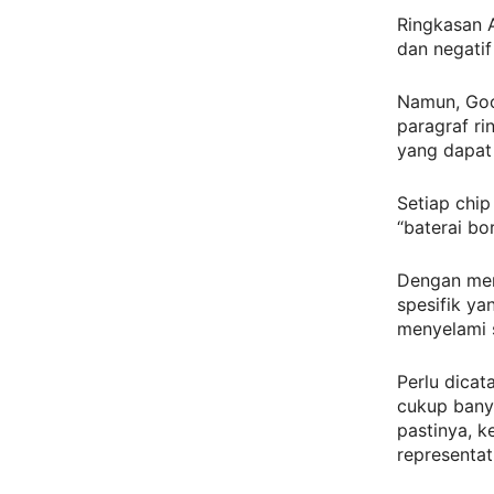
Ringkasan A
dan negatif
Namun, Goo
paragraf r
yang dapat 
Setiap chip
“baterai bo
Dengan men
spesifik y
menyelami s
Perlu dicat
cukup bany
pastinya, k
representati