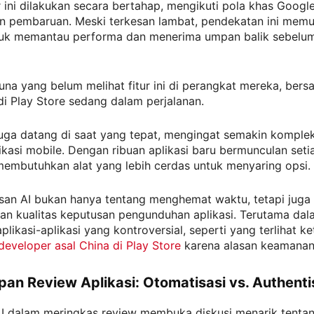
ur ini dilakukan secara bertahap, mengikuti pola khas Googl
n pembaruan. Meski terkesan lambat, pendekatan ini mem
uk memantau performa dan menerima umpan balik sebelum r
na yang belum melihat fitur ini di perangkat mereka, ber
 di Play Store sedang dalam perjalanan.
 juga datang di saat yang tepat, mengingat semakin komple
ikasi mobile. Dengan ribuan aplikasi baru bermunculan seti
embutuhkan alat yang lebih cerdas untuk menyaring opsi.
asan AI bukan hanya tentang menghemat waktu, tetapi juga
an kualitas keputusan pengunduhan aplikasi. Terutama dal
plikasi-aplikasi yang kontroversial, seperti yang terlihat k
eveloper asal China di Play Store
karena alasan keamanan
an Review Aplikasi: Otomatisasi vs. Authenti
AI dalam meringkas review membuka diskusi menarik tenta