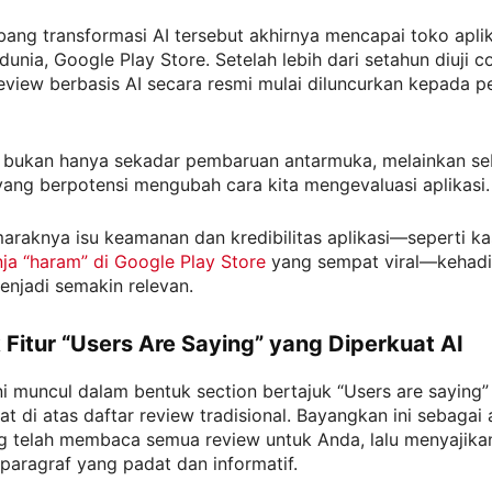
bang transformasi AI tersebut akhirnya mencapai toko aplik
dunia, Google Play Store. Setelah lebih dari setahun diuji co
eview berbasis AI secara resmi mulai diluncurkan kepada 
i bukan hanya sekadar pembaruan antarmuka, melainkan s
ang berpotensi mengubah cara kita mengevaluasi aplikasi.
araknya isu keamanan dan kredibilitas aplikasi—seperti k
anja “haram” di Google Play Store
yang sempat viral—kehadir
menjadi semakin relevan.
 Fitur “Users Are Saying” yang Diperkuat AI
ini muncul dalam bentuk section bertajuk “Users are saying
pat di atas daftar review tradisional. Bayangkan ini sebagai 
g telah membaca semua review untuk Anda, lalu menyajikan
paragraf yang padat dan informatif.