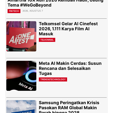
Amartha 10X Run 2026 Kembali Hadir, Usung
Tema #WeGoBeyond
2026, AGUSTUS 7
FINTECH
Telkomsel Gelar AI Cinefest
2026, 1.111 Karya Film AI
Masuk
TELKOMSEL
Meta AI Makin Cerdas: Susun
Rencana dan Selesaikan
Tugas
TREND&TECHNOLOGY
Samsung Peringatkan Krisis
Pasokan RAM Global Makin
Parah hingga 2028