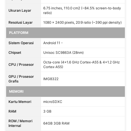
6.75 inches, 110.0 cm2 (~84.5% screen-to-body
Ukuran Layar
ratio)
Resolusi Layar
1080 x 2400 pixels, 20:9 ratio (~390 ppi density)
PLATFORM
Sistem Operasi
Android 11 -
Chipset
Unisoc SC9863A (28nm)
Octa-core (4x1.6 GHz Cortex-A55 & 4x1.2 GHz
CPU / Prosesor
Cortex-A55)
GPU / Prosesor
IMG8322
Grafis
MEMORI
Kartu Memori
microSDXC
RAM
3 GB
ROM / Memori
64GB 3GB RAM
Internal