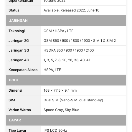
Diperkenalkan
10 June 2022
Status
Available. Released 2022, June 10
JARINGAN
Teknologi
GSM / HSPA / LTE
Jaringan 2G
GSM 850 / 900 / 1800 / 1900 - SIM 1 & SIM 2
Jaringan 3G
HSDPA 850 / 900 / 1900 / 2100
Jaringan 4G
1, 3, 5, 7, 8, 20, 28, 38, 40, 41
Kecepatan Akses
HSPA, LTE
BODI
Dimensi
168 x 77.5 x 9.4 mm
SIM
Dual SIM (Nano-SIM, dual stand-by)
Varian Warna
Space Gray, Sky Blue
LAYAR
Tipe Layar
IPS LCD 90Hz