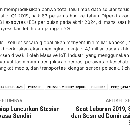
n memprediksikan bahwa total lalu lintas data seluler teru
al di Q1 2019, naik 82 persen tahun-ke-tahun. Diperkiraka
1 exabytes (EB) per bulan pada akhir 2024, di mana saat i
oyeksikan lebih dari jaringan 5G.
 IoT seluler secara global akan menyentuh 1 miliar koneksi,
diperkirakan akan meningkat menjadi 4,1 miliar pada akhir 
sen diwakili oleh Massive IoT. Industri yang menggunakan
up utilitas dengan pengukuran cerdas, perawatan kesehat
ngkat medis, dan transportasi dengan sensor pelacak. (Ich
da tahun 2024
Ericsson
Ericsson Mobility Report
headline
Pengguna 
EBELUMNYA
ARTIKEL S
siap Luncurkan Stasiun
Saat Lebaran 2019, 
kasa Sendiri
dan Sosmed Dominasi