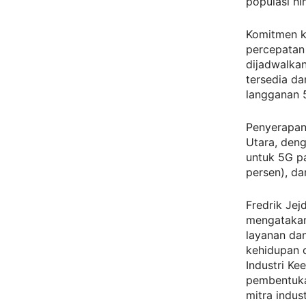
populasi h
Komitmen k
percepatan
dijadwalkan
tersedia da
langganan 5
Penyerapan 
Utara, deng
untuk 5G p
persen), da
Fredrik Jej
mengatakan
layanan da
kehidupan o
Industri K
pembentuka
mitra indus