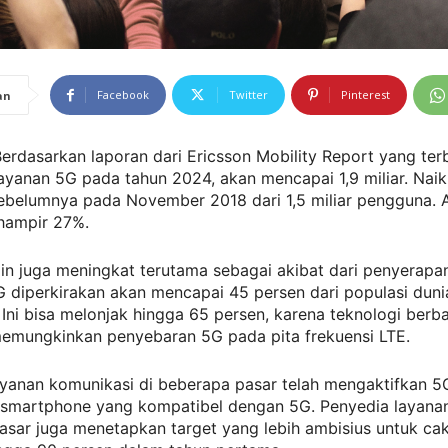
Facebook
Twitter
Pinterest
an
erdasarkan laporan dari Ericsson Mobility Report yang ter
yanan 5G pada tahun 2024, akan mencapai 1,9 miliar. Naik
sebelumnya pada November 2018 dari 1,5 miliar pengguna. 
hampir 27%.
ain juga meningkat terutama sebagai akibat dari penyerapa
 diperkirakan akan mencapai 45 persen dari populasi dun
 Ini bisa melonjak hingga 65 persen, karena teknologi berb
emungkinkan penyebaran 5G pada pita frekuensi LTE.
ayanan komunikasi di beberapa pasar telah mengaktifkan 5
 smartphone yang kompatibel dengan 5G. Penyedia layanan
asar juga menetapkan target yang lebih ambisius untuk ca