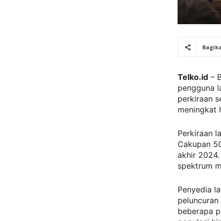
Bagik
Telko.id
– B
pengguna la
perkiraan 
meningkat 
Perkiraan l
Cakupan 5G
akhir 2024.
spektrum m
Penyedia l
peluncuran
beberapa p