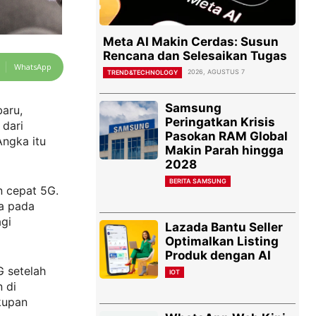
Meta AI Makin Cerdas: Susun
Rencana dan Selesaikan Tugas
WhatsApp
2026, AGUSTUS 7
TREND&TECHNOLOGY
Samsung
baru,
Peringatkan Krisis
 dari
Pasokan RAM Global
Angka itu
Makin Parah hingga
2028
BERITA SAMSUNG
n cepat 5G.
ia pada
agi
Lazada Bantu Seller
Optimalkan Listing
Produk dengan AI
G setelah
IOT
 di
kupan