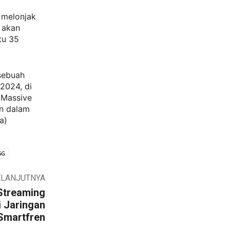
s melonjak
n akan
tu 35
 sebuah
2024, di
 Massive
an dalam
a)
5G
ELANJUTNYA
Streaming
 Jaringan
Smartfren