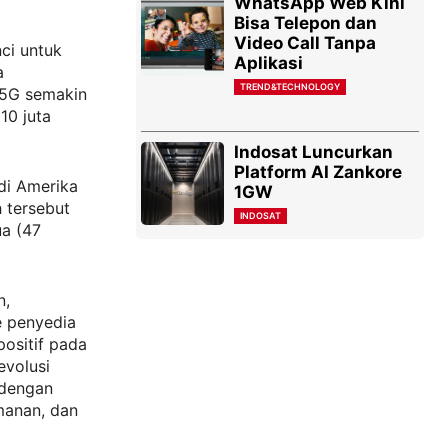
WhatsApp Web Kini
Bisa Telepon dan
Video Call Tanpa
ci untuk
Aplikasi
a
TREND&TECHNOLOGY
 5G semakin
10 juta
Indosat Luncurkan
Platform AI Zankore
di Amerika
1GW
h tersebut
INDOSAT
ua (47
n,
e penyedia
ositif pada
evolusi
 dengan
manan, dan