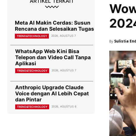
ARTIKEL TERKAIT
Wow
2024
Meta AI Makin Cerdas: Susun
Rencana dan Selesaikan Tugas
2026, AGUSTUS 7
TREND&TECHNOLOGY
Sulistia En
By
WhatsApp Web Kini Bisa
Telepon dan Video Call Tanpa
Aplikasi
2026, AGUSTUS 7
TREND&TECHNOLOGY
Anthropic Upgrade Claude
Voice dengan AI Lebih Cepat
dan Pintar
2026, AGUSTUS 6
TREND&TECHNOLOGY