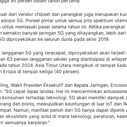
ingga 90 persen dalam tahun pertama.
uat dari vendor chipset dan perangkat juga merupakan kun
 adopsi 5G. Ponsel pintar untuk semua pita spektrum utam
 untuk memasuki pasar selama tahun ini. Ketika perangkat
n semakin banyak jaringan 5G yang ditayangkan, lebih dari 
G diproyeksikan ke seluruh dunia pada akhir 2019.
langganan 5G yang terecepat, diproyeksikan akan terjadi 
an 63 persen langganan seluler yang diantisipasi di wilaya
ada tahun 2024. Asia Timur Utara mengikuti di tempat ked
n Eropa di tempat ketiga (40 persen).
dling, Wakil Presiden Eksekutif dan Kepala Jaringan, Ericsso
: “5G cepat lepas landas. Hal ini mencerminkan antusiasm
n konsumen terhadap teknologi. 5G akan memiliki dampak p
rang dan bisnis, mewujudkan keuntungan di luar IoT dan R
eempat. Namun, manfaat penuh dari 5G hanya dapat dipetik
n ekosistem yang solid di mana teknologi, peraturan, kea
tri semuanya berperan.”