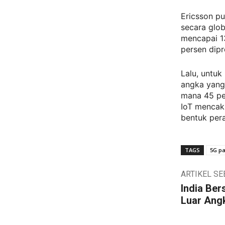
Ericsson pu
secara glob
mencapai 13
persen dipr
Lalu, untuk
angka yang 
mana 45 per
IoT mencak
bentuk pera
TAGS
5G pa
ARTIKEL S
India Ber
Luar Ang