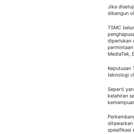
Jika diset
dibangun o
TSMC belu
penghapusa
diperlukan 
permintaan 
MediaTek, 
Keputusan 
teknologi c
Seperti yan
kelahiran 
kemampuan 
Perkembanga
ditawarkan
spesifikasi