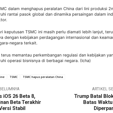
MC dalam menghapus peralatan China dari lini produksi 2
hi rantai pasok global dan dinamika persaingan dalam ind
tor.
ari keputusan TSMC ini masih perlu diamati lebih lanjut, te
a dengan kebijakan perdagangan internasional dan keama
gara-negara terkait.
 terus memantau perkembangan regulasi dan kebijakan ya
i operasi bisnisnya di berbagai negara. (Icha)
ine
TSMC
TSMC hapus peralatan China
EBELUMNYA
ARTIKEL S
s iOS 26 Beta 8,
Trump Batal Blok
nan Beta Terakhir
Batas Waktu 
ersi Stabil
Diperpa