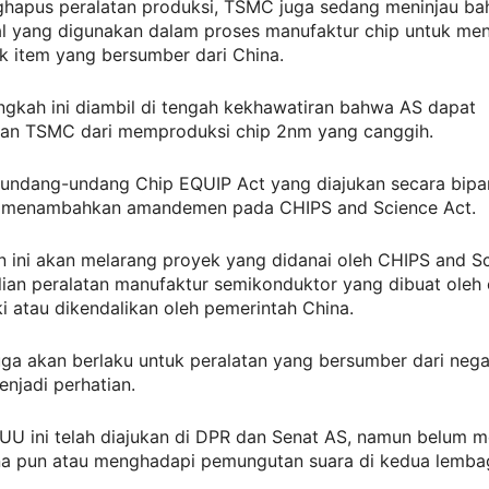
ghapus peralatan produksi, TSMC juga sedang meninjau ba
al yang digunakan dalam proses manufaktur chip untuk me
k item yang bersumber dari China.
ngkah ini diambil di tengah kekhawatiran bahwa AS dapat
an TSMC dari memproduksi chip 2nm yang canggih.
undang-undang Chip EQUIP Act yang diajukan secara bipa
 menambahkan amandemen pada CHIPS and Science Act.
ini akan melarang proyek yang didanai oleh CHIPS and Sc
ian peralatan manufaktur semikonduktor yang dibuat oleh 
ki atau dikendalikan oleh pemerintah China.
juga akan berlaku untuk peralatan yang bersumber dari nega
enjadi perhatian.
UU ini telah diajukan di DPR dan Senat AS, namun belum m
a pun atau menghadapi pemungutan suara di kedua lemba