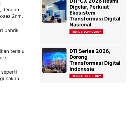
DTI-CX 2026 Resmi
C
Digelar, Perkuat
, dengan
Ekosistem
roses 2nm.
Transformasi Digital
Nasional
i pabrik
TREND&TECHNOLOGY
DTI Series 2026,
an terlalu
Dorong
uksi.
Transformasi Digital
Indonesia
 seperti
TREND&TECHNOLOGY
ggunakan