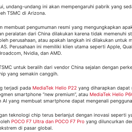
ujui, undang-undang ini akan mempengaruhi pabrik yang se
leh TSMC di Arizona.
m membuat pengumuman resmi yang mengungkapkan apa
n peralatan dari China dilakukan karena tidak memenuhi s
oleh perusahaan, atau apakah langkah ini dilakukan untuk
AS. Perusahaan ini memiliki klien utama seperti Apple, Qu
Broadcom, Nvidia, dan AMD.
TSMC untuk beralih dari vendor China sejalan dengan per
hip yang semakin canggih.
g terjadi pada
MediaTek Helio P22
yang diharapkan dapat
segmen smartphone “new premium”, atau
MediaTek Helio P6
AI yang membuat smartphone dapat mengenali pengguna
n teknologi chip terus berlanjut dengan inovasi seperti y
 oleh
POCO F7 Ultra dan POCO F7 Pro
yang diluncurkan d
 ekstrem di pasar global.