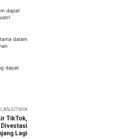
nm dapat
ustri
rutama dalam
nan
ng dapat
ELANJUTNYA
ir TikTok,
Divestasi
njang Lagi