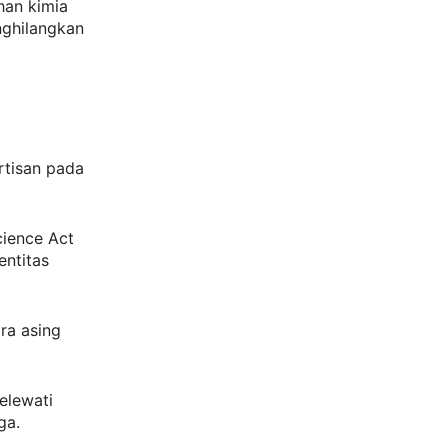
han kimia
nghilangkan
rtisan pada
ience Act
entitas
ra asing
elewati
ga.