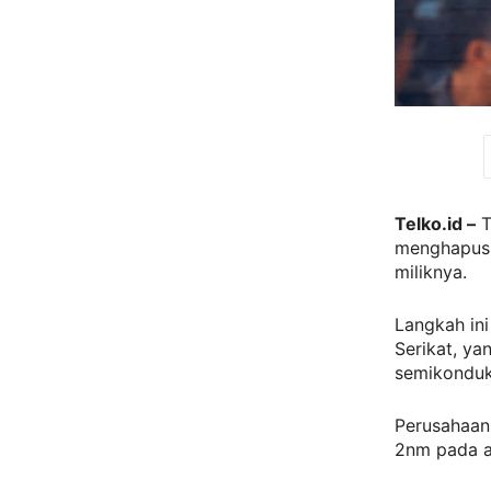
Telko.id –
T
menghapus s
miliknya.
Langkah in
Serikat, y
semikonduk
Perusahaan
2nm pada ak