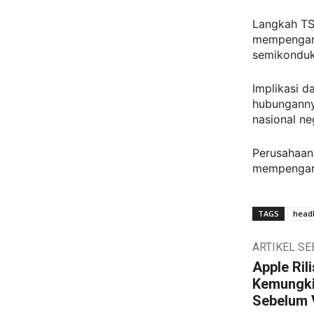
Langkah TS
mempengaru
semikonduk
Implikasi d
hubunganny
nasional ne
Perusahaan
mempengaruh
TAGS
headl
ARTIKEL S
Apple Rili
Kemungki
Sebelum V