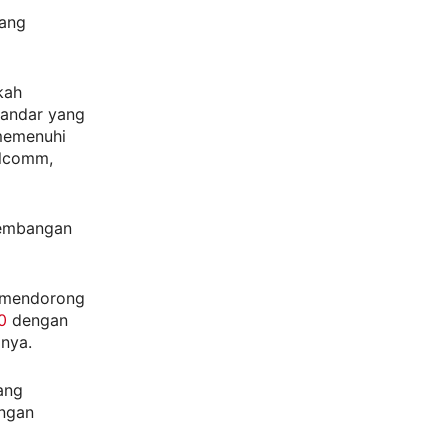
dang
kah
tandar yang
 memenuhi
alcomm,
kembangan
 mendorong
0
dengan
nya.
ang
engan