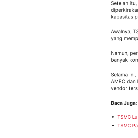
Setelah itu
diperkiraka
kapasitas 
Awalnya, T
yang mempr
Namun, per
banyak kom
Selama ini
AMEC dan M
vendor ters
Baca Juga:
TSMC Lun
TSMC Pam