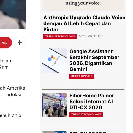
Anthropic Upgrade Claude Voice
dengan AI Lebih Cepat dan
Pintar
2026, AGUSTUS 6
TREND&TECHNOLOGY
erest
Google Assistant
Berakhir September
telah
2026, Digantikan
 2nm
Gemini
BERITA GOOGLE
tah Amerika
 produksi
FiberHome Pamer
Solusi Internet AI
DTI-CX 2026
enuh chip
TREND&TECHNOLOGY