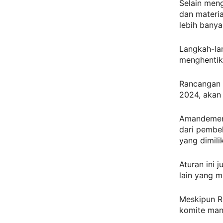
Selain men
dan materi
lebih banya
Langkah-la
menghentik
Rancangan 
2024, akan
Amandemen 
dari pembel
yang dimili
Aturan ini 
lain yang m
Meskipun R
komite man