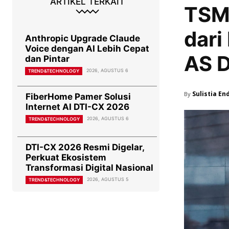
ARTIKEL TERKAIT
TSMC
dari
Anthropic Upgrade Claude
Voice dengan AI Lebih Cepat
AS D
dan Pintar
2026, AGUSTUS 6
TREND&TECHNOLOGY
Sulistia En
By
FiberHome Pamer Solusi
Internet AI DTI-CX 2026
2026, AGUSTUS 6
TREND&TECHNOLOGY
DTI-CX 2026 Resmi Digelar,
Perkuat Ekosistem
Transformasi Digital Nasional
2026, AGUSTUS 5
TREND&TECHNOLOGY