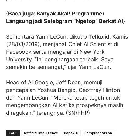
{
Baca juga: Banyak Akal! Programmer
Langsung jadi Selebgram “Ngetop” Berkat AI
}
Sementara Yann LeCun, dikutip
Telko.id
, Kamis
(28/03/2019), menjabat Chief AI Scientist di
Facebook serta mengajar di New York
University. “Ini penghargaan terbaik. Saya
semakin bersemangat,” ujar Yann LeCun.
Head of AI Google, Jeff Dean, memuji
pencapaian Yoshua Bengio, Geoffrey Hinton,
dan Yann LeCun. “Mereka tetap teguh untuk
mengembangkan AI ketika prospeknya masih
diragukan,” terangnya. (SN/FHP)
TAGS
Artificial Intelligence
Bapak AI
Computer Vision