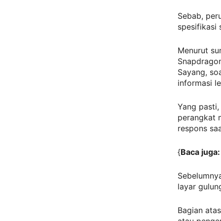
Sebab, peru
spesifikasi
Menurut su
Snapdrago
Sayang, soa
informasi le
Yang pasti,
perangkat 
respons sa
{
Baca juga:
Sebelumnya
layar gulun
Bagian ata