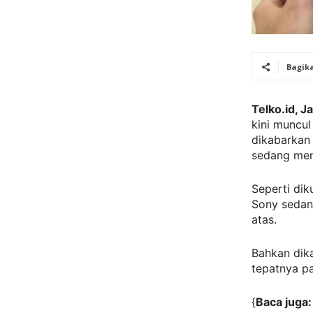
Bagik
Telko.id, J
kini muncul
dikabarka
sedang me
Seperti dik
Sony seda
atas.
Bahkan dika
tepatnya p
{
Baca juga