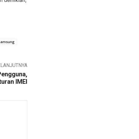
n demikian,
Samsung
ELANJUTNYA
 Pengguna,
uran IMEI