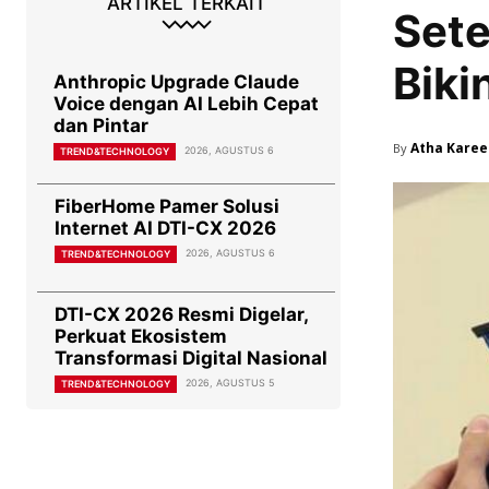
ARTIKEL TERKAIT
Sete
Biki
Anthropic Upgrade Claude
Voice dengan AI Lebih Cepat
dan Pintar
Atha Kare
By
2026, AGUSTUS 6
TREND&TECHNOLOGY
FiberHome Pamer Solusi
Internet AI DTI-CX 2026
2026, AGUSTUS 6
TREND&TECHNOLOGY
DTI-CX 2026 Resmi Digelar,
Perkuat Ekosistem
Transformasi Digital Nasional
2026, AGUSTUS 5
TREND&TECHNOLOGY