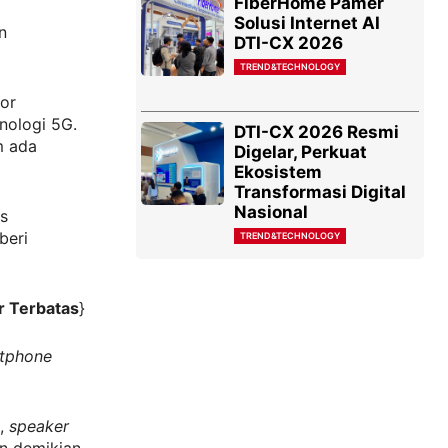
FiberHome Pamer
Solusi Internet AI
n
DTI-CX 2026
TREND&TECHNOLOGY
or
ologi 5G.
DTI-CX 2026 Resmi
m ada
Digelar, Perkuat
Ekosistem
Transformasi Digital
Nasional
is
beri
TREND&TECHNOLOGY
r Terbatas
}
tphone
u,
speaker