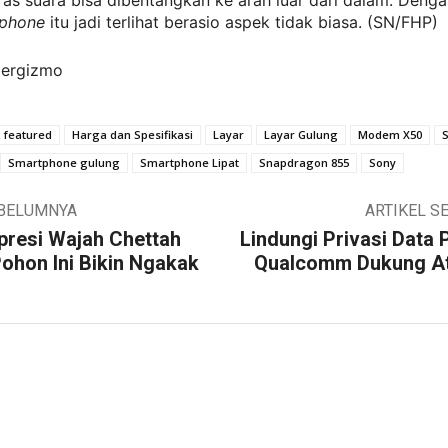
as suara bisa dibentangkan ke arah luar dari dalam. Denga
tphone
itu jadi terlihat berasio aspek tidak biasa. (SN/FHP)
bergizmo
featured
Harga dan Spesifikasi
Layar
Layar Gulung
Modem X50
Smartphone gulung
Smartphone Lipat
Snapdragon 855
Sony
EBELUMNYA
ARTIKEL S
spresi Wajah Chettah
Lindungi Privasi Data
 Pohon Ini Bikin Ngakak
Qualcomm Dukung At