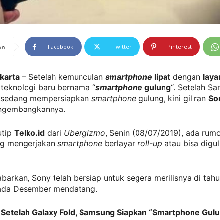
Facebook
Twitter
Pinterest
an
akarta
– Setelah kemunculan
smartphone
lipat
dengan
laya
 teknologi baru bernama “
smartphone
gulung
“. Setelah S
n sedang mempersiapkan
smartphone
gulung, kini giliran
So
ngembangkannya.
utip
Telko.id
dari
Ubergizmo
, Senin (08/07/2019), ada rum
ng mengerjakan
smartphone
berlayar
roll-up
atau bisa digu
barkan, Sony telah bersiap untuk segera merilisnya di tahun
ada Desember mendatang.
: Setelah Galaxy Fold, Samsung Siapkan “Smartphone Gul