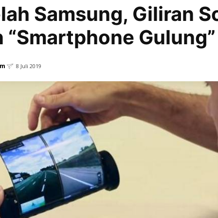
lah Samsung, Giliran S
n “Smartphone Gulung”
em
8 Juli 2019