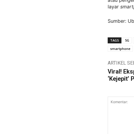
atau penger
layar
smar
Sumber: U
TAGS
5G
smartphone
ARTIKEL S
Viral! Ek
‘Kejepit’