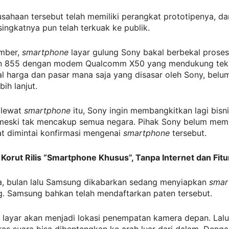
sahaan tersebut telah memiliki perangkat prototipenya, da
 singkatnya pun telah terkuak ke publik.
mber,
smartphone
layar gulung Sony bakal berbekal proses
n 855 dengan modem Qualcomm X50 yang mendukung tekn
l harga dan pasar mana saja yang disasar oleh Sony, belu
bih lanjut.
 lewat
smartphone
itu, Sony ingin membangkitkan lagi bisn
meski tak mencakup semua negara. Pihak Sony belum mem
at dimintai konfirmasi mengenai
smartphone
tersebut.
 Korut Rilis “Smartphone Khusus”, Tanpa Internet dan Fitu
, bulan lalu Samsung dikabarkan sedang menyiapkan
smar
g. Samsung bahkan telah mendaftarkan paten tersebut.
s layar akan menjadi lokasi penempatan kamera depan. Lal