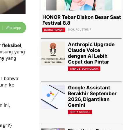
HONOR Tebar Diskon Besar Saat
Festival 8.8
WhatsApp
2026, AGUSTUS 7
BERITA HONOR
Anthropic Upgrade
r fleksibel
,
Claude Voice
amsung yang
dengan AI Lebih
ny
yang
Cepat dan Pintar
TREND&TECHNOLOGY
or bahwa
lung ke
Google Assistant
Berakhir September
2026, Digantikan
Gemini
 ini,
BERITA GOOGLE
ung”?
}