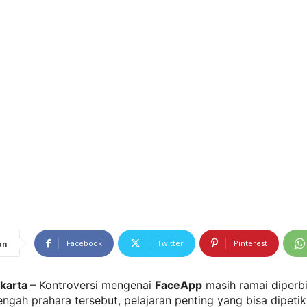
Facebook
Twitter
Pinterest
an
akarta
– Kontroversi mengenai
FaceApp
masih ramai diperb
ngah prahara tersebut, pelajaran penting yang bisa dipetik