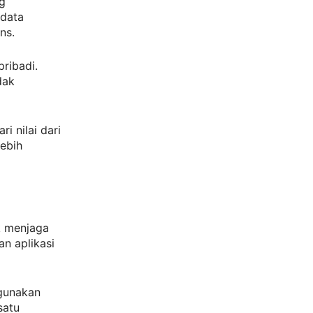
g
 data
ns.
pribadi.
dak
i nilai dari
lebih
k menjaga
n aplikasi
ggunakan
satu