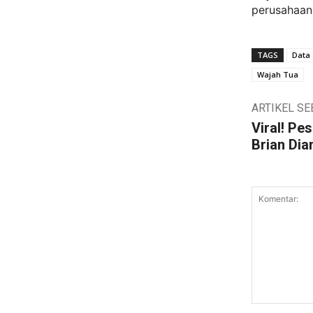
perusahaan
TAGS
Data
Wajah Tua
ARTIKEL S
Viral! Pe
Brian Di
Komentar: