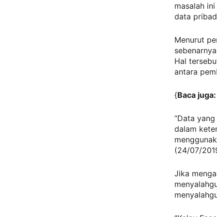
masalah ini
data pribad
Menurut pe
sebenarnya
Hal tersebu
antara pemb
{
Baca juga
“Data yang
dalam ket
menggunaka
(24/07/2019
Jika mengac
menyalahgun
menyalahgu