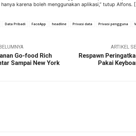
 hanya karena boleh menggunakan aplikasi,” tutup Alfons.
Data Pribadi
FaceApp
headline
Privasi data
Privasi pengguna
EBELUMNYA
ARTIKEL S
sanan Go-food Rich
Respawn Peringatka
antar Sampai New York
Pakai Keybo