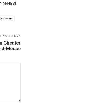
 [NM/HBS]
Vaksincom
ELANJUTNYA
n Cheater
ard-Mouse