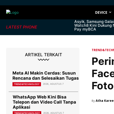
DEVICE
Asyik, Samsung Gala
Watch8 Kini Dukung
LATEST PHONE
Pay myBCA
TREND&TECH
ARTIKEL TERKAIT
Peri
Face
Meta AI Makin Cerdas: Susun
Rencana dan Selesaikan Tugas
Foto
2026, AGUSTUS 7
TREND&TECHNOLOGY
WhatsApp Web Kini Bisa
Atha Kare
By
Telepon dan Video Call Tanpa
Aplikasi
2026, AGUSTUS 7
TREND&TECHNOLOGY