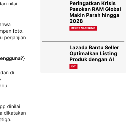
Peringatkan Krisis
ri nilai
Pasokan RAM Global
Makin Parah hingga
2028
bahwa
BERITA SAMSUNG
mpan foto.
u perjanjian
Lazada Bantu Seller
Optimalkan Listing
 Pengguna?
}
Produk dengan AI
IOT
dan di
p
abu
p dinilai
sa dikatakan
tiga.