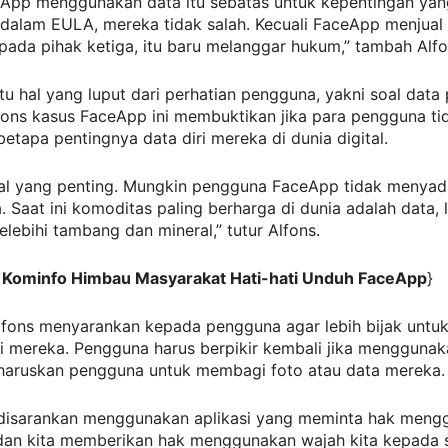
eApp menggunakan data itu sebatas untuk kepentingan yan
 dalam EULA, mereka tidak salah. Kecuali FaceApp menjual
pada pihak ketiga, itu baru melanggar hukum,” tambah Alfo
tu hal yang luput dari perhatian pengguna, yakni soal data 
fons kasus FaceApp ini membuktikan jika para pengguna ti
etapa pentingnya data diri mereka di dunia digital.
al yang penting. Mungkin pengguna FaceApp tidak menyadar
a. Saat ini komoditas paling berharga di dunia adalah data, 
lebihi tambang dan mineral,” tutur Alfons.
: Kominfo Himbau Masyarakat Hati-hati Unduh FaceApp
}
Alfons menyarankan kepada pengguna agar lebih bijak untu
i mereka. Pengguna harus berpikir kembali jika menggunaka
aruskan pengguna untuk membagi foto atau data mereka.
k disarankan menggunakan aplikasi yang meminta hak men
 dan kita memberikan hak menggunakan wajah kita kepada 