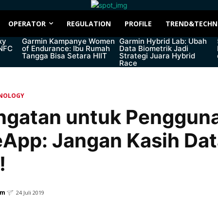
OPERATOR
REGULATION
PROFILE
TREND&TECHN
xy
Garmin Kampanye Women
Garmin Hybrid Lab: Ubah
 NFC
of Endurance: Ibu Rumah
Data Biometrik Jadi
Tangga Bisa Setara HIIT
Strategi Juara Hybrid
Race
NOLOGY
ngatan untuk Penggun
App: Jangan Kasih Dat
!
em
24 Juli 2019