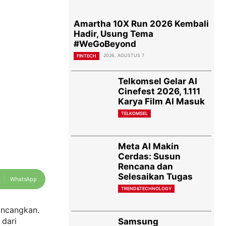
Amartha 10X Run 2026 Kembali
Hadir, Usung Tema
#WeGoBeyond
2026, AGUSTUS 7
FINTECH
Telkomsel Gelar AI
Cinefest 2026, 1.111
Karya Film AI Masuk
TELKOMSEL
Meta AI Makin
Cerdas: Susun
Rencana dan
Selesaikan Tugas
WhatsApp
TREND&TECHNOLOGY
incangkan.
 dari
Samsung