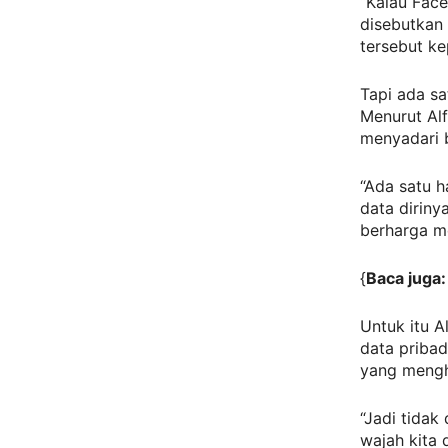
“Kalau Fac
disebutkan
tersebut ke
Tapi ada sa
Menurut Al
menyadari b
“Ada satu h
data diriny
berharga me
{
Baca juga
Untuk itu 
data pribad
yang mengh
“Jadi tida
wajah kita