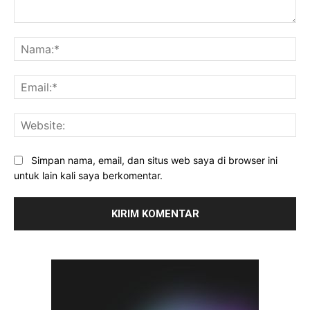
Komentar:
Na
Ema
Web
Simpan nama, email, dan situs web saya di browser ini
untuk lain kali saya berkomentar.