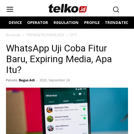
DEVICE
OPERATOR
REGULATION
PROFILE
TREND&TECH
Beranda
TREND&TECHNOLOGY
OTT
WhatsApp Uji Coba Fitur
Baru, Expiring Media, Apa
Itu?
Penulis
Bagus Adi
-
2020, September 24