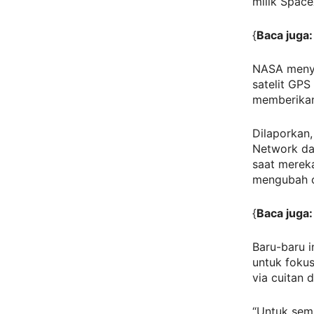
milik Space
{
Baca juga:
NASA menyat
satelit GP
memberikan 
Dilaporkan
Network da
saat mereka
mengubah c
{
Baca juga:
Baru-baru 
untuk fokus
via cuitan 
“Untuk semu