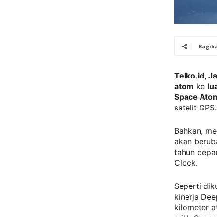
Bagik
Telko.id, J
atom
ke
lu
Space Atom
satelit GPS.
Bahkan, me
akan beruba
tahun depa
Clock.
Seperti dik
kinerja De
kilometer a