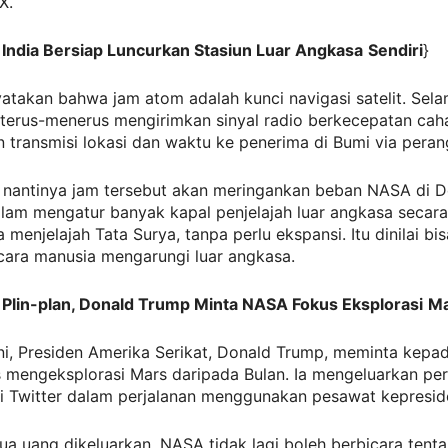
X.
 India Bersiap Luncurkan Stasiun Luar Angkasa
Sendiri
}
akan bahwa jam atom adalah kunci navigasi satelit. Selam
S terus-menerus mengirimkan sinyal radio berkecepatan ca
transmisi lokasi dan waktu ke penerima di Bumi via peran
, nantinya jam tersebut akan meringankan beban NASA di 
lam mengatur banyak kapal penjelajah luar angkasa secar
 menjelajah Tata Surya, tanpa perlu ekspansi. Itu dinilai bis
ara manusia mengarungi luar angkasa.
 Plin-plan, Donald Trump Minta NASA Fokus Eksplorasi
Ma
ini, Presiden Amerika Serikat, Donald Trump, meminta kep
 mengeksplorasi Mars daripada Bulan. Ia mengeluarkan per
di Twitter dalam perjalanan menggunakan pesawat kepresid
a uang dikeluarkan, NASA tidak lagi boleh berbicara tenta