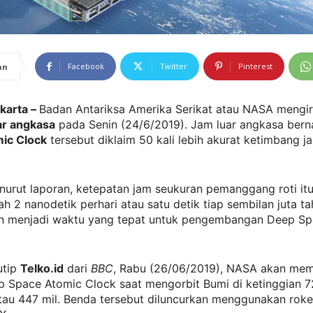
Facebook
Twitter
Pinterest
an
akarta –
Badan Antariksa Amerika Serikat atau NASA mengi
ar angkasa
pada Senin (24/6/2019). Jam luar angkasa be
ic Clock
tersebut diklaim 50 kali lebih akurat ketimbang j
nurut laporan, ketepatan jam seukuran pemanggang roti it
h 2 nanodetik perhari atau satu detik tiap sembilan juta tah
n menjadi waktu yang tepat untuk pengembangan Deep Sp
utip
Telko.id
dari
BBC
, Rabu (26/06/2019), NASA akan me
ep Space Atomic Clock saat mengorbit Bumi di ketinggian 
tau 447 mil. Benda tersebut diluncurkan menggunakan roke