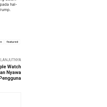
epada hal-
Trump.
on
featured
ELANJUTNYA
pple Watch
kan Nyawa
Pengguna