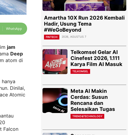
Amartha 10X Run 2026 Kembali
Hadir, Usung Tema
WhatsApp
#WeGoBeyond
2026, AGUSTUS 7
FINTECH
rim
jam
Telkomsel Gelar AI
rnama
Deep
Cinefest 2026, 1.111
am atom di
Karya Film AI Masuk
TELKOMSEL
u hanya
un. Dinilai,
Meta AI Makin
ace Atomic
Cerdas: Susun
Rencana dan
Selesaikan Tugas
mantau
TREND&TECHNOLOGY
720
t Falcon