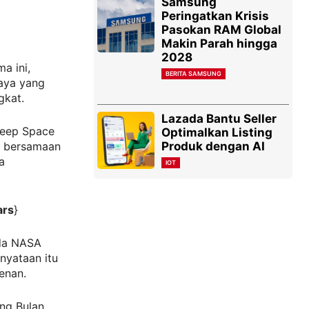
Samsung
Peringatkan Krisis
Pasokan RAM Global
Makin Parah hingga
2028
a ini,
BERITA SAMSUNG
haya yang
gkat.
Lazada Bantu Seller
Deep Space
Optimalkan Listing
Produk dengan AI
a bersamaan
a
IOT
rs
}
ada NASA
nyataan itu
enan.
ng Bulan.