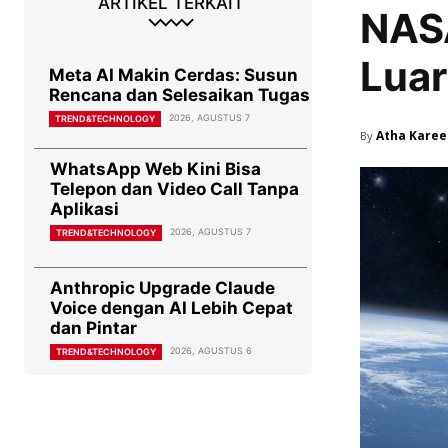
ARTIKEL TERKAIT
NAS
Luar
Meta AI Makin Cerdas: Susun
Rencana dan Selesaikan Tugas
2026, AGUSTUS 7
TREND&TECHNOLOGY
Atha Kare
By
WhatsApp Web Kini Bisa
Telepon dan Video Call Tanpa
Aplikasi
2026, AGUSTUS 7
TREND&TECHNOLOGY
Anthropic Upgrade Claude
Voice dengan AI Lebih Cepat
dan Pintar
2026, AGUSTUS 6
TREND&TECHNOLOGY