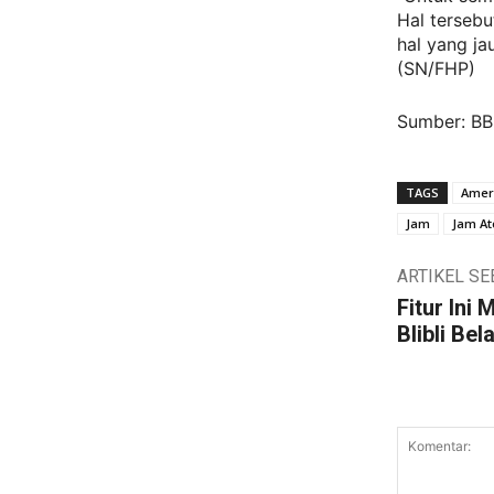
Hal tersebu
hal yang ja
(SN/FHP)
Sumber: B
TAGS
Ameri
Jam
Jam A
ARTIKEL S
Fitur Ini
Blibli Bel