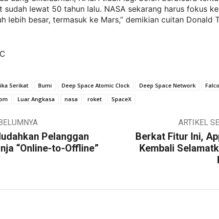
t sudah lewat 50 tahun lalu. NASA sekarang harus fokus k
uh lebih besar, termasuk ke Mars,” demikian cuitan Donald 
BC
ka Serikat
Bumi
Deep Space Atomic Clock
Deep Space Network
Falc
tom
Luar Angkasa
nasa
roket
SpaceX
EBELUMNYA
ARTIKEL S
 Mudahkan Pelanggan
Berkat Fitur Ini, A
anja “Online-to-Offline”
Kembali Selamat