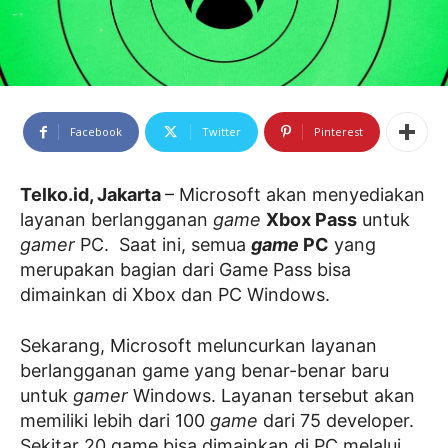
Facebook
Twitter
Pinterest
Telko.id, Jakarta
– Microsoft akan menyediakan
layanan berlangganan
game
Xbox Pass
untuk
gamer
PC. Saat ini, semua
game
PC
yang
merupakan bagian dari Game Pass bisa
dimainkan di Xbox dan PC Windows.
Sekarang, Microsoft meluncurkan layanan
berlangganan game yang benar-benar baru
untuk
gamer
Windows. Layanan tersebut akan
memiliki lebih dari 100
game
dari 75 developer.
Sekitar 20 game bisa dimainkan di PC melalui