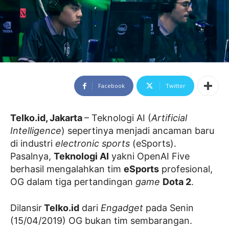
Facebook
Twitter
Telko.id, Jakarta
– Teknologi AI (
Artificial
Intelligence
) sepertinya menjadi ancaman baru
di industri
electronic sports
(eSports).
Pasalnya,
Teknologi AI
yakni OpenAI Five
berhasil mengalahkan tim
eSports
profesional,
OG dalam tiga pertandingan
game
Dota 2
.
Dilansir
Telko.id
dari
Engadget
pada Senin
(15/04/2019) OG bukan tim sembarangan.