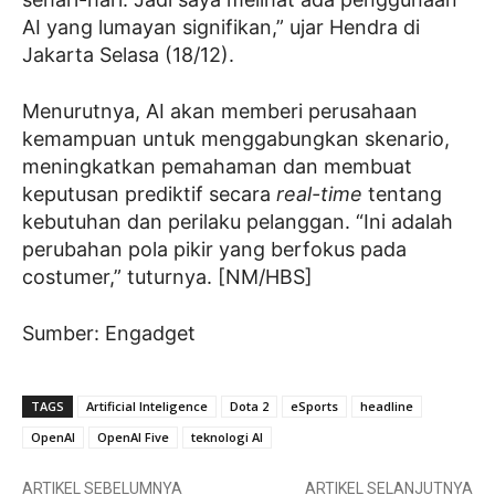
AI yang lumayan signifikan,” ujar Hendra di
Jakarta Selasa (18/12).
Menurutnya, AI akan memberi perusahaan
kemampuan untuk menggabungkan skenario,
meningkatkan pemahaman dan membuat
keputusan prediktif secara
real-time
tentang
kebutuhan dan perilaku pelanggan. “Ini adalah
perubahan pola pikir yang berfokus pada
costumer,” tuturnya. [NM/HBS]
Sumber: Engadget
TAGS
Artificial Inteligence
Dota 2
eSports
headline
OpenAI
OpenAI Five
teknologi AI
ARTIKEL SEBELUMNYA
ARTIKEL SELANJUTNYA