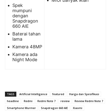
MIUI banyak iklan
Spek
mumpuni
dengan
Snapdragon
660 AIE
Baterai tahan
lama
Kamera 48MP
Kamera ada
Night Mode
TAGS
Artificial Intelligence
featured
Harga dan Spesifikasi
headline
Redmi
Redmi Note 7
review
Review Redmi Note 7
Smartphone Murmer
Snapdragon 660 AIE
Xiaomi