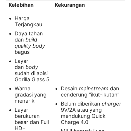
Kelebihan
Kekurangan
Harga
Terjangkau
Daya tahan
dan
build
quality
body
bagus
Layar
dan
body
sudah dilapisi
Gorilla Glass 5
Warna
Desain
mainstream
dan
gradasi yang
cenderung “ikut-ikutan”
menarik
Belum diberikan
charger
Layar
9V/2A atau yang
berukuran
mendukung Quick
besar dan Full
Charge 4.0
HD+