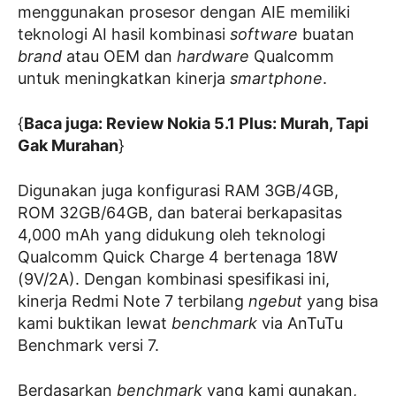
menggunakan prosesor dengan AIE memiliki
teknologi AI hasil kombinasi
software
buatan
brand
atau OEM dan
hardware
Qualcomm
untuk meningkatkan kinerja
smartphone
.
{
Baca juga: Review Nokia 5.1 Plus: Murah, Tapi
Gak Murahan
}
Digunakan juga konfigurasi RAM 3GB/4GB,
ROM 32GB/64GB, dan baterai berkapasitas
4,000 mAh yang didukung oleh teknologi
Qualcomm Quick Charge 4 bertenaga 18W
(9V/2A). Dengan kombinasi spesifikasi ini,
kinerja Redmi Note 7 terbilang
ngebut
yang bisa
kami buktikan lewat
benchmark
via AnTuTu
Benchmark versi 7.
Berdasarkan
benchmark
yang kami gunakan,