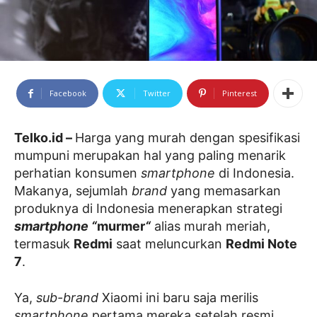
Facebook
Twitter
Pinterest
Telko.id –
Harga yang murah dengan spesifikasi
mumpuni merupakan hal yang paling menarik
perhatian konsumen
smartphone
di Indonesia.
Makanya, sejumlah
brand
yang memasarkan
produknya di Indonesia menerapkan strategi
smartphone “
murmer
“
alias murah meriah
,
termasuk
Redmi
saat meluncurkan
Redmi Note
7
.
Ya,
sub-brand
Xiaomi ini baru saja merilis
smartphone
pertama mereka setelah resmi