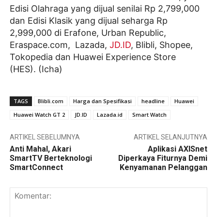
Edisi Olahraga yang dijual senilai Rp 2,799,000
dan Edisi Klasik yang dijual seharga Rp
2,999,000 di Erafone, Urban Republic,
Eraspace.com, Lazada,
JD.ID
, Blibli, Shopee,
Tokopedia dan Huawei Experience Store
(HES). (Icha)
TAGS
Blibli.com
Harga dan Spesifikasi
headline
Huawei
Huawei Watch GT 2
JD.ID
Lazada.id
Smart Watch
ARTIKEL SEBELUMNYA
ARTIKEL SELANJUTNYA
Anti Mahal, Akari
Aplikasi AXISnet
SmartTV Berteknologi
Diperkaya Fiturnya Demi
SmartConnect
Kenyamanan Pelanggan