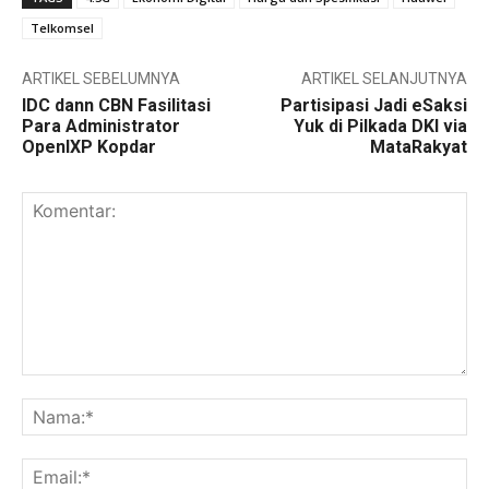
Telkomsel
ARTIKEL SEBELUMNYA
ARTIKEL SELANJUTNYA
IDC dann CBN Fasilitasi
Partisipasi Jadi eSaksi
Para Administrator
Yuk di Pilkada DKI via
OpenIXP Kopdar
MataRakyat
Komentar:
Na
Ema