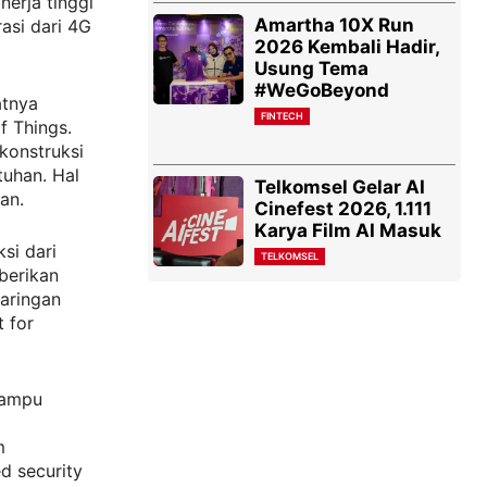
nerja tinggi
Amartha 10X Run
asi dari 4G
2026 Kembali Hadir,
Usung Tema
#WeGoBeyond
atnya
FINTECH
f Things.
konstruksi
tuhan. Hal
Telkomsel Gelar AI
an.
Cinefest 2026, 1.111
Karya Film AI Masuk
si dari
TELKOMSEL
berikan
jaringan
t for
 mampu
m
d security