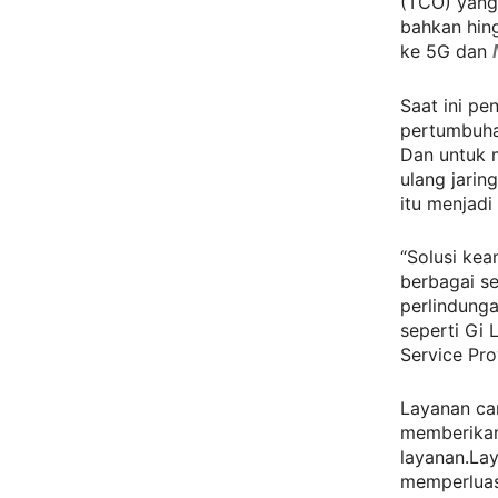
(TCO) yang 
bahkan hin
ke 5G dan
Saat ini p
pertumbuha
Dan untuk 
ulang jarin
itu menjadi
“Solusi ke
berbagai s
perlindunga
seperti Gi 
Service Pro
Layanan car
memberikan
layanan.La
memperluas 