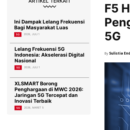
ARTIKEL TERKAIT
F5 H
Peng
Ini Dampak Lelang Frekuensi
Bagi Masyarakat Luas
5G
2026, JULI 1
5G
Lelang Frekuensi 5G
Sulistia En
By
Indonesia: Akselerasi Digital
Nasional
2026, JULI 1
5G
XLSMART Borong
Penghargaan di MWC 2026:
Jaringan 5G Tercepat dan
Inovasi Terbaik
2026, MARET 5
5G