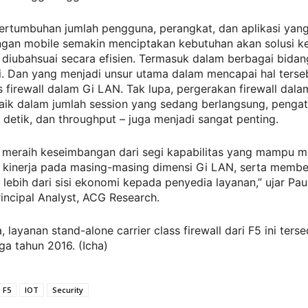
ertumbuhan jumlah pengguna, perangkat, dan aplikasi yan
ringan mobile semakin menciptakan kebutuhan akan solusi 
diubahsuai secara efisien. Termasuk dalam berbagai bidan
i. Dan yang menjadi unsur utama dalam mencapai hal terse
ss firewall dalam Gi LAN. Tak lupa, pergerakan firewall dal
baik dalam jumlah session yang sedang berlangsung, penga
 detik, dan throughput – juga menjadi sangat penting.
meraih keseimbangan dari segi kapabilitas yang mampu 
 kinerja pada masing-masing dimensi Gi LAN, serta membe
lebih dari sisi ekonomi kepada penyedia layanan,” ujar Pau
incipal Analyst, ACG Research.
 layanan stand-alone carrier class firewall dari F5 ini terse
iga tahun 2016. (Icha)
F5
IOT
Security