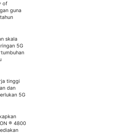
 of
ngan guna
-tahun
an skala
aringan 5G
ertumbuhan
u
ja tinggi
aan dan
erlukan 5G
gkapkan
RION ® 4800
yediakan