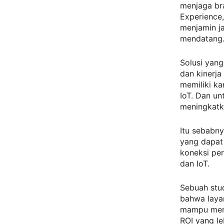
menjaga bra
Experience
menjamin ja
mendatang
Solusi yang
dan kinerja
memiliki ka
IoT. Dan un
meningkatka
Itu sebabny
yang dapat
koneksi pe
dan IoT.
Sebuah stu
bahwa layan
mampu menu
ROI yang le