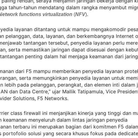
paling rendah, seraya menjamin jaringan bekerja dengan ki
gga tahun-tahun mendatang dalam rangka menyambut migr
.
Network functions virtualization
(
NFV
)
enyedia layanan ditantang untuk mampu mengakomodir pes
n pelanggan, data, layanan, dan berkembangnya Internet o
menjawab tantangan tersebut, penyedia layanan perlu mere
gan, serta memastikan jaringan dapat disesuai dengan kebu
 tantangan penting dalam hal menjaga keamanan dari jaring
amanan dari F5 mampu memberikan penyedia layanan protek
erangan, serta memungkinkan penyedia layanan untuk mem
n lebih pada pelanggan, perangkat, dan elemen inti dalam 
LAN dan Data Centre,” ujar Mallik Tatipamula, Vice Presiden
vider Solutions, F5 Networks.
rier class firewall ini menjanjikan kinerja yang tinggi dan
 keamanan menyeluruh dalam lintas jaringan penyedia
yanan terbaru ini merupakan bagian dari komitmen F5 dala
portofolio solusi yang secara khusus fokus pada dedicate