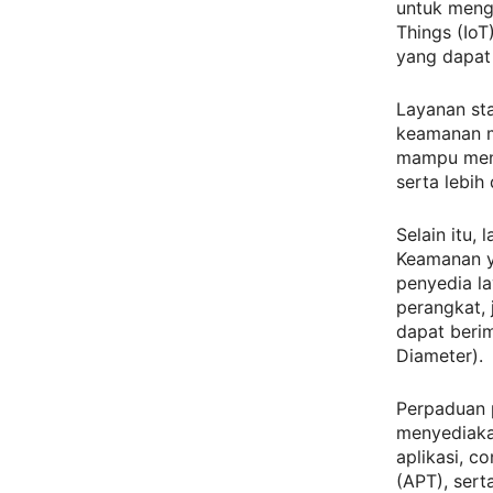
untuk meng
Things (IoT
yang dapat 
Layanan sta
keamanan m
mampu mend
serta lebih 
Selain itu,
Keamanan ya
penyedia la
perangkat, 
dapat beri
Diameter).
Perpaduan p
menyediaka
aplikasi, c
(APT), ser