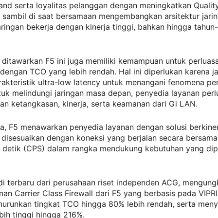
nd serta loyalitas pelanggan dengan meningkatkan Quality
, sambil di saat bersamaan mengembangkan arsitektur jari
ringan bekerja dengan kinerja tinggi, bahkan hingga tahun
.
 ditawarkan F5 ini juga memiliki kemampuan untuk perluas
 dengan TCO yang lebih rendah. Hal ini diperlukan karena j
rakteristik ultra-low latency untuk menangani fenomena p
tuk melindungi jaringan masa depan, penyedia layanan perl
n ketangkasan, kinerja, serta keamanan dari Gi LAN.
a, F5 menawarkan penyedia layanan dengan solusi berkiner
 disesuaikan dengan koneksi yang berjalan secara bersam
r detik (CPS) dalam rangka mendukung kebutuhan yang dip
di terbaru dari perusahaan riset independen ACG, mengun
an Carrier Class Firewall dari F5 yang berbasis pada VIP
runkan tingkat TCO hingga 80% lebih rendah, serta men
bih tinggi hingga 216%.