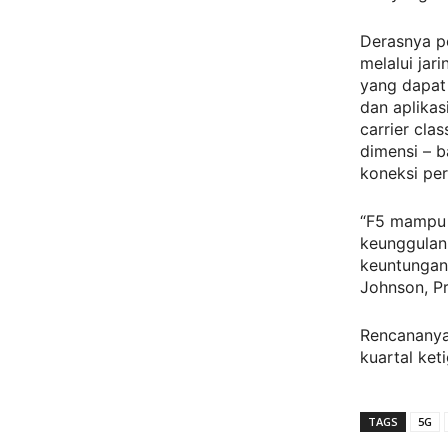
Derasnya p
melalui ja
yang dapat 
dan aplikas
carrier cla
dimensi – 
koneksi per
“F5
mampu
keunggulan
keuntungan 
Johnson, Pr
Rencananya,
kuartal ket
TAGS
5G