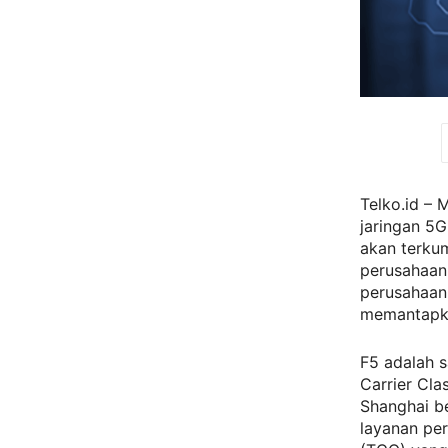
Telko.id – 
jaringan 5
akan terkum
perusahaan
perusahaan 
memantapka
F5 adalah s
Carrier Cla
Shanghai be
layanan per