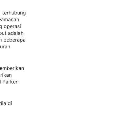
g terhubung
keamanan
g operasi
but adalah
am beberapa
turan
memberikan
rikan
l Parker-
dia di