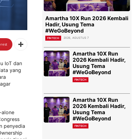
Amartha 10X Run 2026 Kembali
Hadir, Usung Tema
#WeGoBeyond
2026, AGUSTUS 7
FINTECH
erest
Amartha 10X Run
2026 Kembali Hadir,
au IoT dan
Usung Tema
data yang
#WeGoBeyond
ara
FINTECH
 agar
Amartha 10X Run
2026 Kembali Hadir,
Usung Tema
-alone
#WeGoBeyond
 Congress
an penyedia
FINTECH
 Ownership