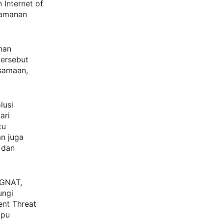
Internet of
keamanan
nan
tersebut
rsamaan,
lusi
ari
tu
an juga
 dan
CGNAT,
ungi
ent Threat
mpu