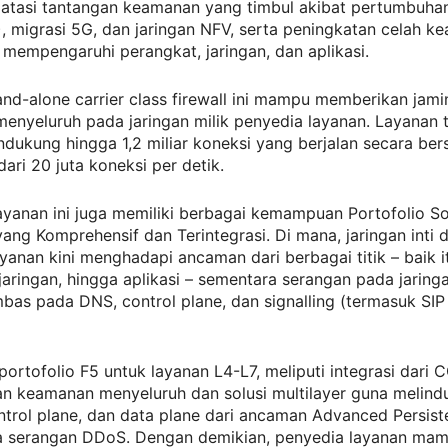
atasi tantangan keamanan yang timbul akibat pertumbuhan 
), migrasi 5G, dan jaringan NFV, serta peningkatan celah 
mempengaruhi perangkat, jaringan, dan aplikasi.
nd-alone carrier class firewall ini mampu memberikan jami
enyeluruh pada jaringan milik penyedia layanan. Layanan 
ukung hingga 1,2 miliar koneksi yang berjalan secara be
dari 20 juta koneksi per detik.
 layanan ini juga memiliki berbagai kemampuan Portofolio So
ng Komprehensif dan Terintegrasi. Di mana, jaringan inti d
yanan kini menghadapi ancaman dari berbagai titik – baik i
jaringan, hingga aplikasi – sementara serangan pada jaring
mbas pada
DNS,
control plane
,
dan signalling (termasuk SIP
ortofolio F5 untuk layanan L4-L7, meliputi integrasi dari 
n keamanan menyeluruh dan solusi multilayer guna melind
ontrol plane, dan data plane dari ancaman Advanced Persist
ta serangan DDoS. Dengan demikian, penyedia layanan ma