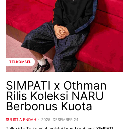
TELKOMSEL
SIMPATI x Othman
Rilis Koleksi NARU
Berbonus Kuota
SULISTIA ENDAH
-
2025, DESEMBER 24
Telko.id - Telkomsel melalui brand prabayar SIMPATI