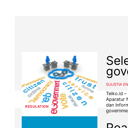
Sel
gov
SULISTIA E
Telko.id 
Aparatur 
dan Infor
REGULATION
Roa