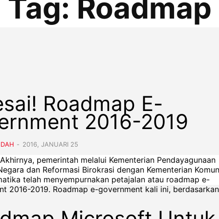
Tag:
Roadmap
esai! Roadmap E-
ernment 2016-2019
NDAH
-
2016, JANUARI 25
– Akhirnya, pemerintah melalui Kementerian Pendayagunaan
Negara dan Reformasi Birokrasi dengan Kementerian Komun
matika telah menyempurnakan petajalan atau roadmap e-
government 2016-2019. Roadmap e-government kali ini, berdasarkan
dmap Microsoft Untuk