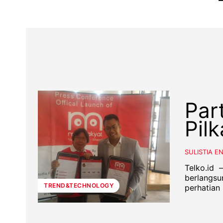
Par
Pil
SULISTIA E
Telko.id 
berlangsu
TREND&TECHNOLOGY
perhatian 