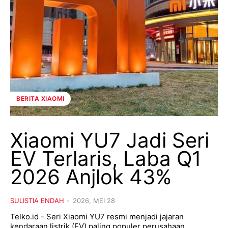
BERITA XIAOMI
Xiaomi YU7 Jadi Seri
EV Terlaris, Laba Q1
2026 Anjlok 43%
SULISTIA ENDAH
-
2026, MEI 28
Telko.id - Seri Xiaomi YU7 resmi menjadi jajaran
kendaraan listrik (EV) paling populer perusahaan,