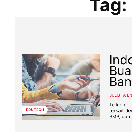
Tag:
Ind
Bua
Ban
SULISTIA E
Telko.id –
terkait d
EDUTECH
SMP, dan..