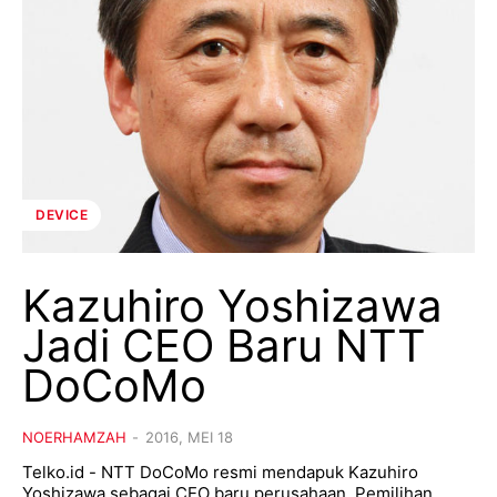
DEVICE
Kazuhiro Yoshizawa
Jadi CEO Baru NTT
DoCoMo
NOERHAMZAH
-
2016, MEI 18
Telko.id - NTT DoCoMo resmi mendapuk Kazuhiro
Yoshizawa sebagai CEO baru perusahaan. Pemilihan