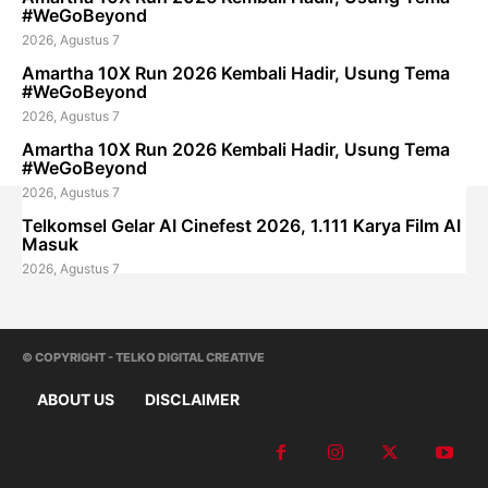
#WeGoBeyond
2026, Agustus 7
Amartha 10X Run 2026 Kembali Hadir, Usung Tema
#WeGoBeyond
2026, Agustus 7
Amartha 10X Run 2026 Kembali Hadir, Usung Tema
#WeGoBeyond
2026, Agustus 7
Telkomsel Gelar AI Cinefest 2026, 1.111 Karya Film AI
Masuk
2026, Agustus 7
© COPYRIGHT - TELKO DIGITAL CREATIVE
ABOUT US
DISCLAIMER