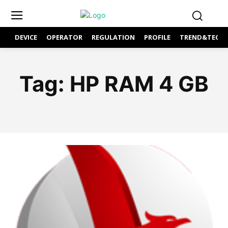
DEVICE
OPERATOR
REGULATION
PROFILE
TREND&TECH
Tag:
HP RAM 4 GB