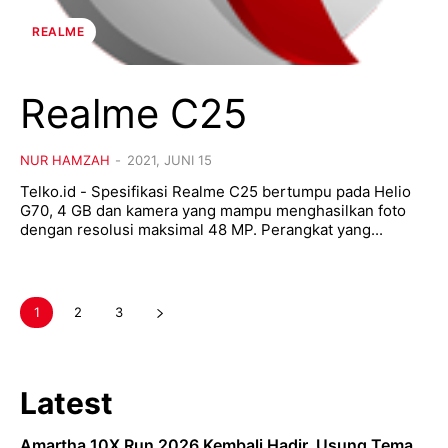
REALME
Realme C25
NUR HAMZAH
-
2021, JUNI 15
Telko.id - Spesifikasi Realme C25 bertumpu pada Helio
G70, 4 GB dan kamera yang mampu menghasilkan foto
dengan resolusi maksimal 48 MP. Perangkat yang...
1
2
3
Latest
Amartha 10X Run 2026 Kembali Hadir, Usung Tema