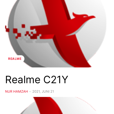
REALME
Realme C21Y
NUR HAMZAH
-
2021, JUNI 21