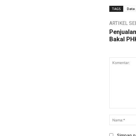
TAGS
Data
ARTIKEL S
Penjualan
Bakal PH
Komentar:
Simpan na