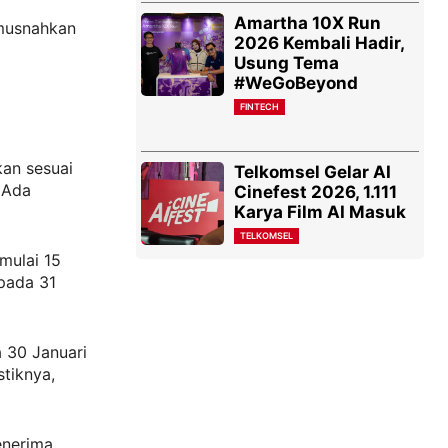
Amartha 10X Run
 musnahkan
2026 Kembali Hadir,
Usung Tema
#WeGoBeyond
FINTECH
kan sesuai
Telkomsel Gelar AI
 Ada
Cinefest 2026, 1.111
Karya Film AI Masuk
TELKOMSEL
mulai 15
pada 31
 30 Januari
tiknya,
enerima