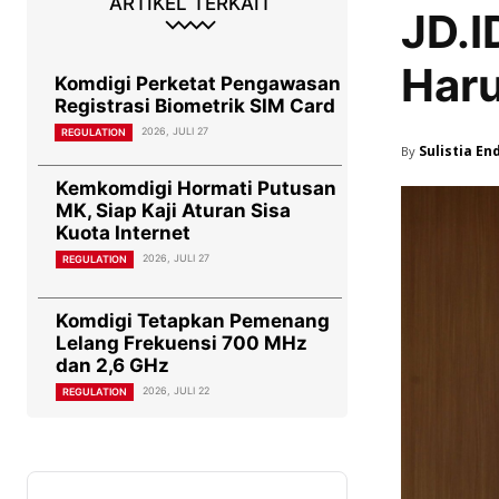
ARTIKEL TERKAIT
JD.I
Har
Komdigi Perketat Pengawasan
Registrasi Biometrik SIM Card
2026, JULI 27
REGULATION
Sulistia En
By
Kemkomdigi Hormati Putusan
MK, Siap Kaji Aturan Sisa
Kuota Internet
2026, JULI 27
REGULATION
Komdigi Tetapkan Pemenang
Lelang Frekuensi 700 MHz
dan 2,6 GHz
2026, JULI 22
REGULATION