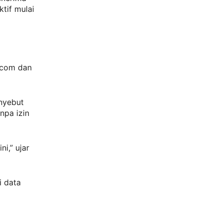
ktif mulai
.com dan
nyebut
npa izin
i,” ujar
i data