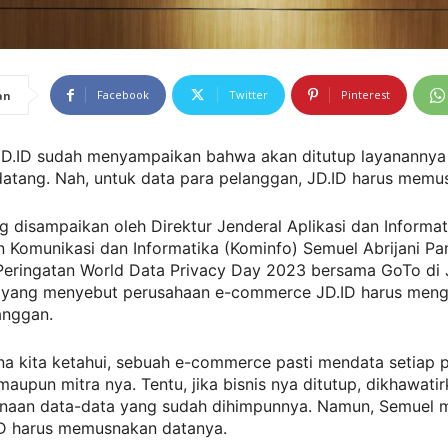
Facebook
Twitter
Pinterest
an
D.ID sudah menyampaikan bahwa akan ditutup layanannya
atang. Nah, untuk data para pelanggan, JD.ID harus memu
g disampaikan oleh Direktur Jenderal Aplikasi dan Informat
 Komunikasi dan Informatika (Kominfo) Semuel Abrijani Pa
 Peringatan World Data Privacy Day 2023 bersama GoTo di 
) yang menyebut perusahaan e-commerce JD.ID harus men
anggan.
a kita ketahui, sebuah e-commerce pasti mendata setiap 
aupun mitra nya. Tentu, jika bisnis nya ditutup, dikhawati
naan data-data yang sudah dihimpunnya. Namun, Semuel 
D harus memusnakan datanya.