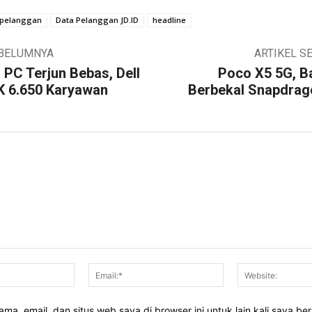
 pelanggan
Data Pelanggan JD.ID
headline
EBELUMNYA
ARTIKEL S
 PC Terjun Bebas, Dell
Poco X5 5G, B
K 6.650 Karyawan
Berbekal Snapdrag
Nama:*
Email:*
ma, email, dan situs web saya di browser ini untuk lain kali saya be