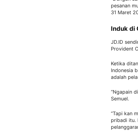
pesanan mul
31 Maret 20
Induk di
JD.ID send
Provident C
Ketika dit
Indonesia b
adalah pel
“Ngapain di
Semuel.
“Tapi kan m
pribadi itu
pelanggaran