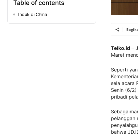
Table of contents
Induk di China
Bagik
Telko.id
– J
Maret mend
Seperti yan
Kementerian
sela acara
Senin (6/2
pribadi pel
Sebagaiman
pelanggan m
penyalahgu
bahwa JD.I