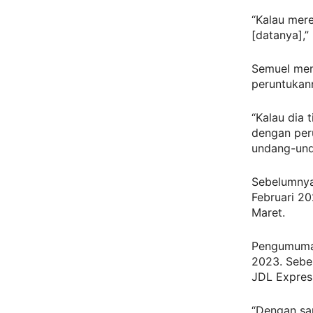
“Kalau mere
[datanya],”
Semuel men
peruntukann
“Kalau dia 
dengan per
undang-und
Sebelumnya
Februari 2
Maret.
Pengumuman 
2023. Sebel
JDL Express
“Dengan sa