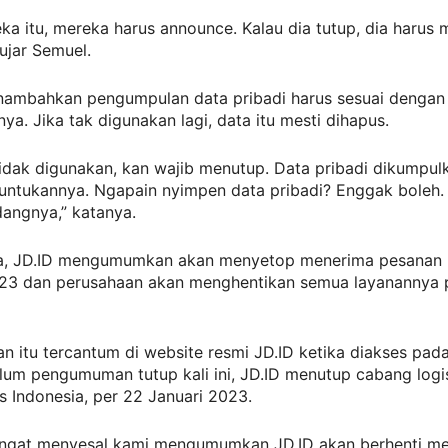
ka itu, mereka harus announce. Kalau dia tutup, dia harus
 ujar Semuel.
ambahkan pengumpulan data pribadi harus sesuai dengan
ya. Jika tak digunakan lagi, data itu mesti dihapus.
tidak digunakan, kan wajib menutup. Data pribadi dikumpul
untukannya. Ngapain nyimpen data pribadi? Enggak boleh.
angnya,” katanya.
, JD.ID mengumumkan akan menyetop menerima pesanan 
023 dan perusahaan akan menghentikan semua layanannya 
itu tercantum di website resmi JD.ID ketika diakses pada
um pengumuman tutup kali ini, JD.ID menutup cabang logis
 Indonesia, per 22 Januari 2023.
ngat menyesal kami mengumumkan JD.ID akan berhenti m