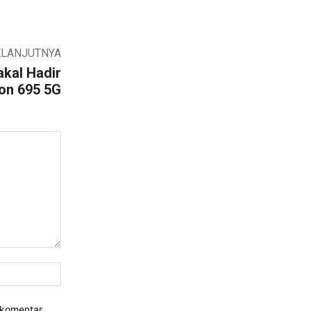
ELANJUTNYA
akal Hadir
on 695 5G
Website:
rkomentar.