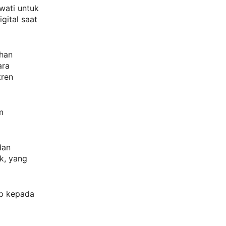
iwati untuk
gital saat
ihan
ara
tren
m
dan
k, yang
op kepada