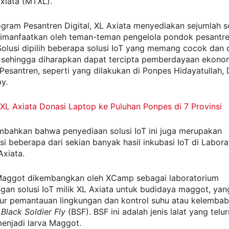
xiata (MTXL).
ogram Pesantren Digital, XL Axiata menyediakan sejumlah sol
dimanfaatkan oleh teman-teman pengelola pondok pesantren
Solusi dipilih beberapa solusi IoT yang memang cocok dan 
, sehingga diharapkan dapat tercipta pemberdayaan ekonom
Pesantren, seperti yang dilakukan di Ponpes Hidayatullah,
by.
XL Axiata Donasi Laptop ke Puluhan Ponpes di 7 Provinsi
bahkan bahwa penyediaan solusi IoT ini juga merupakan
i beberapa dari sekian banyak hasil inkubasi IoT di Labor
xiata.
 Maggot dikembangkan oleh XCamp sebagai laboratorium
an solusi IoT milik XL Axiata untuk budidaya maggot, yan
tur pemantauan lingkungan dan kontrol suhu atau kelembaba
n
Black Soldier Fly
(BSF). BSF ini adalah jenis lalat yang telu
enjadi larva Maggot.