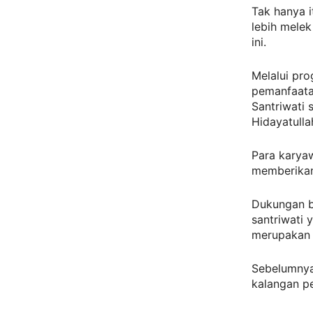
Tak hanya i
lebih melek
ini.
Melalui pro
pemanfaatan
Santriwati
Hidayatull
Para karyaw
memberikan
Dukungan b
santriwati
merupakan 
Sebelumnya
kalangan pe