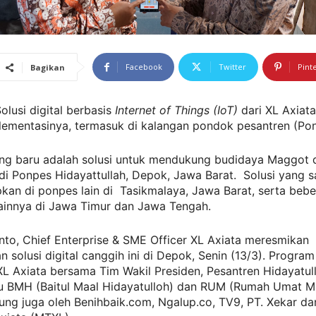
Facebook
Twitter
Pint
Bagikan
olusi digital berbasis
Internet of Things (IoT)
dari XL Axiata
lementasinya, termasuk di kalangan pondok pesantren (Pon
ing baru adalah solusi untuk mendukung budidaya Maggot 
di Ponpes Hidayattullah, Depok, Jawa Barat. Solusi yang 
pkan di ponpes lain di Tasikmalaya, Jawa Barat, serta beb
lainnya di Jawa Timur dan Jawa Tengah.
nto, Chief Enterprise & SME Officer XL Axiata meresmikan
 solusi digital canggih ini di Depok, Senin (13/3). Program i
XL Axiata bersama Tim Wakil Presiden, Pesantren Hidayatu
tu BMH (Baitul Maal Hidayatulloh) dan RUM (Rumah Umat Ma
ung juga oleh Benihbaik.com, Ngalup.co, TV9, PT. Xekar dan