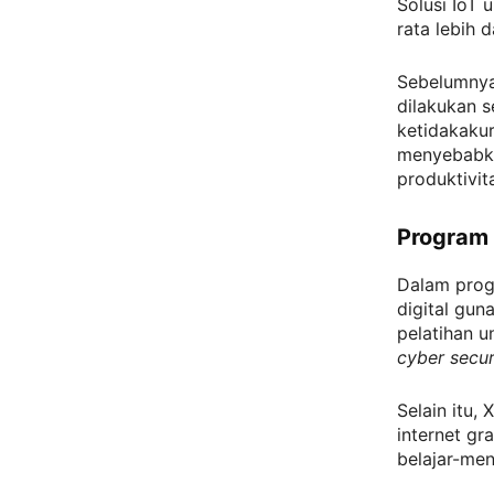
Solusi IoT 
rata lebih d
Sebelumnya,
dilakukan s
ketidakakur
menyebabka
produktivit
Program 
Dalam progr
digital gun
pelatihan 
cyber secur
Selain itu,
internet g
belajar-men