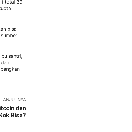
i total 39
kuota
an bisa
s sumber
bu santri,
 dan
embangkan
ELANJUTNYA
tcoin dan
 Kok Bisa?