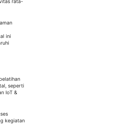
itas rata-
naman
l ini
ruhi
pelatihan
al, seperti
an IoT &
ses
ng kegiatan