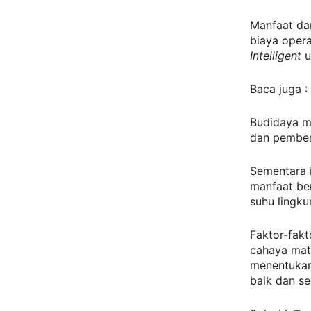
Manfaat dar
biaya oper
Intelligent
u
Baca juga :
Budidaya m
dan pember
Sementara i
manfaat be
suhu lingk
Faktor-fakt
cahaya mata
menentukan 
baik dan se