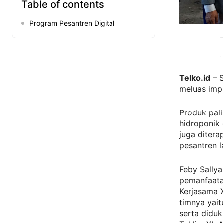
Table of contents
Program Pesantren Digital
Telko.id
– S
meluas imp
Produk pal
hidroponik 
juga ditera
pesantren 
Feby Sallya
pemanfaatan
Kerjasama 
timnya yai
serta diduk