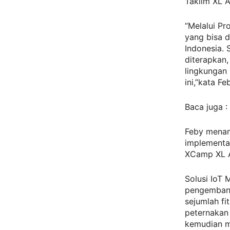
Taklim XL A
“Melalui Pr
yang bisa 
Indonesia. 
diterapkan
lingkungan 
ini,”kata Fe
Baca juga :
Feby menam
implementas
XCamp XL A
Solusi IoT
pengembang
sejumlah fi
peternaka
kemudian m