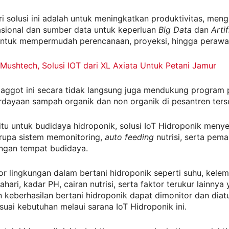
i solusi ini adalah untuk meningkatkan produktivitas, meng
asional dan sumber data untuk keperluan
Big Data
dan
Artif
ntuk mempermudah perencanaan, proyeksi, hingga perawa
Mushtech, Solusi IOT dari XL Axiata Untuk Petani Jamur
aggot ini secara tidak langsung juga mendukung program
dayaan sampah organik dan non organik di pesantren ters
tu untuk budidaya hidroponik, solusi IoT Hidroponik meny
rupa sistem memonitoring,
auto feeding
nutrisi, serta pem
ungan tempat budidaya.
or lingkungan dalam bertani hidroponik seperti suhu, kele
hari, kadar PH, cairan nutrisi, serta faktor terukur lainnya
keberhasilan bertani hidroponik dapat dimonitor dan diat
suai kebutuhan melaui sarana IoT Hidroponik ini.