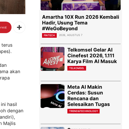
Amartha 10X Run 2026 Kembali
Hadir, Usung Tema
erest
#WeGoBeyond
2026, AGUSTUS 7
FINTECH
 terus
Telkomsel Gelar AI
pes).
Cinefest 2026, 1.111
Karya Film AI Masuk
dan
TELKOMSEL
sama akan
erapa
Meta AI Makin
Cerdas: Susun
Rencana dan
Selesaikan Tugas
ni hasil
lloh dengan
TREND&TECHNOLOGY
ndiri),
 Majlis