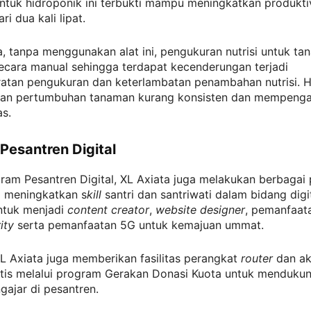
untuk hidroponik ini terbukti mampu meningkatkan produktiv
ari dua kali lipat.
 tanpa menggunakan alat ini, pengukuran nutrisi untuk ta
ecara manual sehingga terdapat kecenderungan terjadi
atan pengukuran dan keterlambatan penambahan nutrisi. Ha
n pertumbuhan tanaman kurang konsisten dan mempenga
as.
Pesantren Digital
am Pesantren Digital, XL Axiata juga melakukan berbagai 
a meningkatkan s
kill
santri dan santriwati dalam bidang digit
untuk menjadi
content creator
,
website designer
, pemanfaat
ity
serta pemanfaatan 5G untuk kemajuan ummat.
 XL Axiata juga memberikan fasilitas perangkat
router
dan ak
ratis melalui program Gerakan Donasi Kuota untuk menduku
gajar di pesantren.