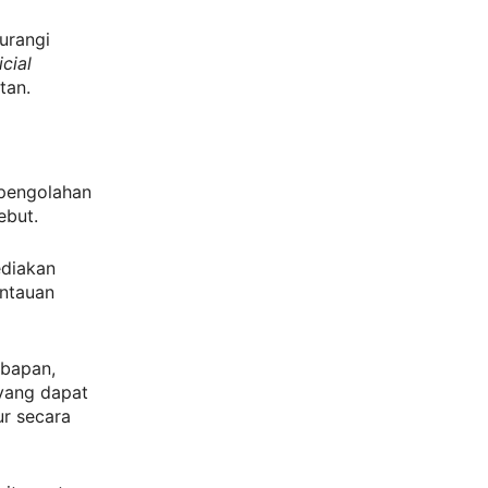
urangi
icial
tan.
 pengolahan
ebut.
ediakan
antauan
mbapan,
 yang dapat
ur secara