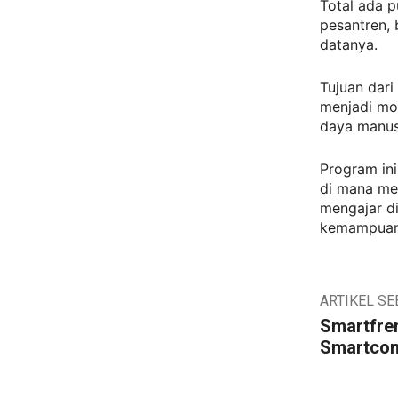
Total ada p
pesantren, 
datanya.
Tujuan dari
menjadi mot
daya manusi
Program ini
di mana me
mengajar d
kemampuan d
ARTIKEL S
Smartfre
Smartcon