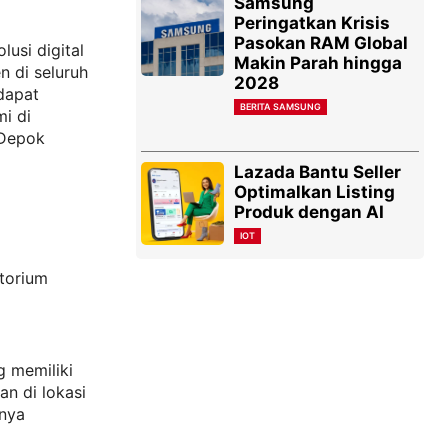
Samsung
Peringatkan Krisis
Pasokan RAM Global
usi digital
Makin Parah hingga
 di seluruh
2028
dapat
BERITA SAMSUNG
i di
 Depok
Lazada Bantu Seller
Optimalkan Listing
Produk dengan AI
IOT
atorium
g memiliki
n di lokasi
rnya