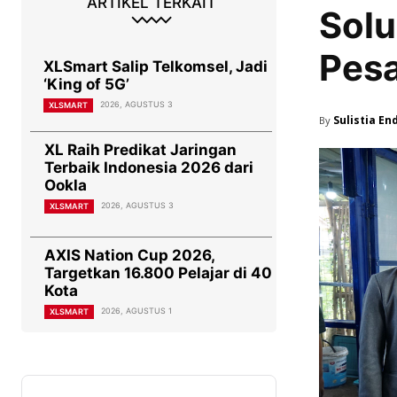
ARTIKEL TERKAIT
Solu
Pes
XLSmart Salip Telkomsel, Jadi
‘King of 5G’
2026, AGUSTUS 3
XLSMART
Sulistia En
By
XL Raih Predikat Jaringan
Terbaik Indonesia 2026 dari
Ookla
2026, AGUSTUS 3
XLSMART
AXIS Nation Cup 2026,
Targetkan 16.800 Pelajar di 40
Kota
2026, AGUSTUS 1
XLSMART