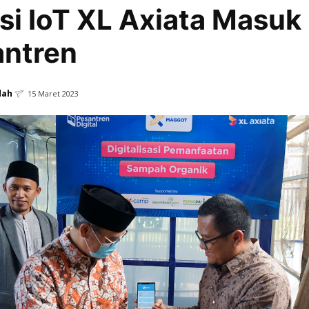
si IoT XL Axiata Masuk
antren
dah
15 Maret 2023