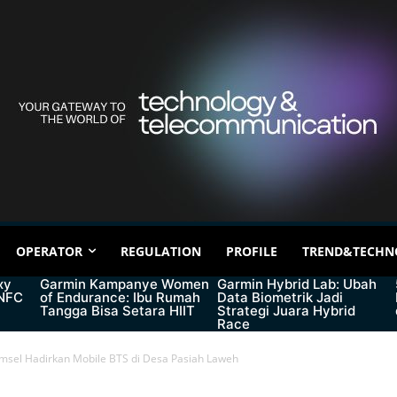
OPERATOR
REGULATION
PROFILE
TREND&TECHN
xy
Garmin Kampanye Women
Garmin Hybrid Lab: Ubah
 NFC
of Endurance: Ibu Rumah
Data Biometrik Jadi
Tangga Bisa Setara HIIT
Strategi Juara Hybrid
Race
omsel Hadirkan Mobile BTS di Desa Pasiah Laweh