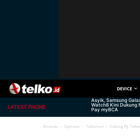
DEVICE
Asyik, Samsung Gala
Watch8 Kini Dukung
LATEST PHONE
Pay myBCA
Beranda
Operator
Telkomsel
Dukung PJJ, Telk