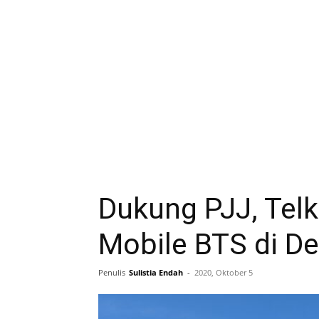
Dukung PJJ, Tel
Mobile BTS di D
Penulis
Sulistia Endah
-
2020, Oktober 5