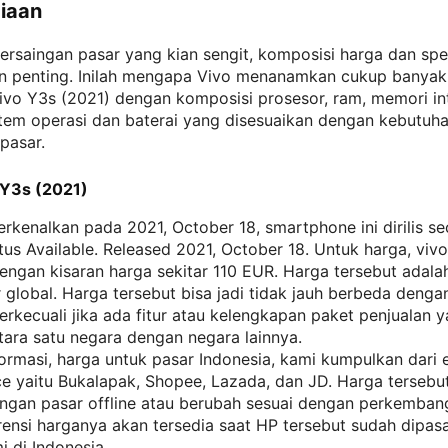
iaan
ersaingan pasar yang kian sengit, komposisi harga dan spes
an penting. Inilah mengapa Vivo menanamkan cukup banyak 
vo Y3s (2021) dengan komposisi prosesor, ram, memori int
stem operasi dan baterai yang disesuaikan dengan kebutuh
pasar.
 Y3s (2021)
erkenalkan pada 2021, October 18, smartphone ini dirilis se
tus Available. Released 2021, October 18. Untuk harga, viv
engan kisaran harga sekitar 110 EUR. Harga tersebut adala
 global. Harga tersebut bisa jadi tidak jauh berbeda denga
terkecuali jika ada fitur atau kelengkapan paket penjualan 
ara satu negara dengan negara lainnya.
ormasi, harga untuk pasar Indonesia, kami kumpulkan dari
e yaitu Bukalapak, Shopee, Lazada, dan JD. Harga tersebut
ngan pasar offline atau berubah sesuai dengan perkembang
rensi harganya akan tersedia saat HP tersebut sudah dipas
i di Indonesia.