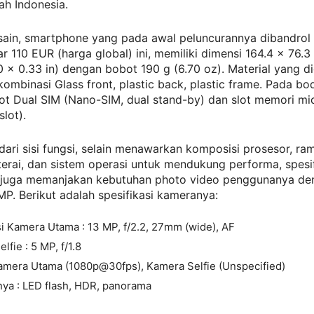
ah Indonesia.
esain, smartphone yang pada awal peluncurannya dibandrol
ar 110 EUR (harga global) ini, memiliki dimensi 164.4 x 76.
0 x 0.33 in) dengan bobot 190 g (6.70 oz). Material yang 
i kombinasi Glass front, plastic back, plastic frame. Pada bo
lot Dual SIM (Nano-SIM, dual stand-by) dan slot memori m
slot).
ari sisi fungsi, selain menawarkan komposisi prosesor, ra
aterai, dan sistem operasi untuk mendukung performa, spesif
 juga memanjakan kebutuhan photo video penggunanya de
P. Berikut adalah spesifikasi kameranya:
 Kamera Utama : 13 MP, f/2.2, 27mm (wide), AF
lfie : 5 MP, f/1.8
Kamera Utama (1080p@30fps), Kamera Selfie (Unspecified)
nnya : LED flash, HDR, panorama