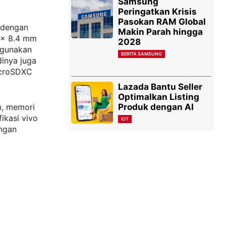
Samsung
Peringatkan Krisis
Pasokan RAM Global
 dengan
Makin Parah hingga
3 x 8.4 mm
2028
digunakan
BERITA SAMSUNG
dinya juga
icroSDXC
Lazada Bantu Seller
Optimalkan Listing
Produk dengan AI
m, memori
ikasi vivo
IOT
ngan