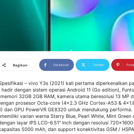
Facebook
Twitter
Pint
Bagikan
pesifikasi – vivo Y3s (2021) kali pertama diperkenalkan p
 hadir dengan sistem operasi Android 11 (Go edition), Funto
i memori 32GB 2GB RAM, kamera utama beresolusi 13 MP d
dengan prosesor Octa-core (4×2.3 GHz Cortex-A53 & 4×1
) dan GPU PowerVR GE8320 untuk mendukung performa. 
memiliki varian warna Starry Blue, Pearl White, Mint Green
dengan layar IPS LCD-6.51″ Inch dengan resolusi 720×1600 
rkapasitas 5000 mAh, dan support konektivitas GSM / HSPA