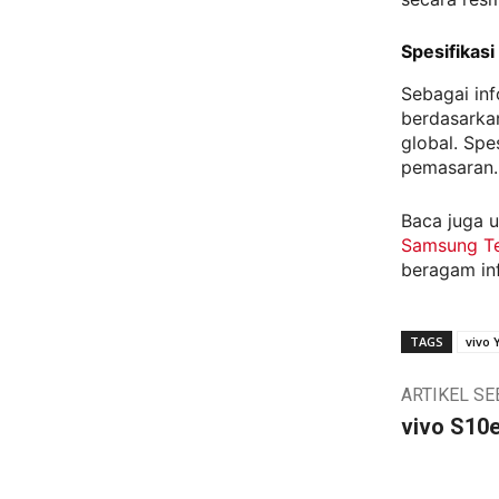
Spesifikas
Sebagai inf
berdasarkan
global. Spe
pemasaran.
Baca juga u
Samsung Te
beragam in
TAGS
vivo 
ARTIKEL S
vivo S10