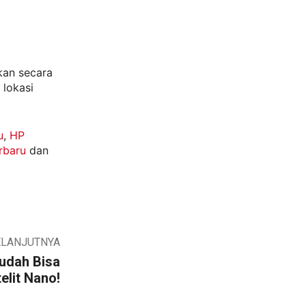
kan secara
 lokasi
u
,
HP
rbaru
dan
ELANJUTNYA
udah Bisa
elit Nano!