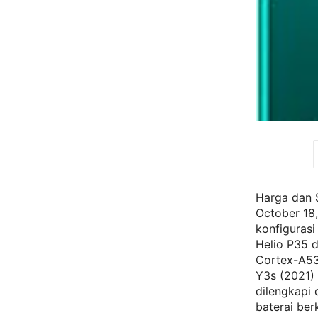
Harga dan S
October 18,
konfiguras
Helio P35 
Cortex-A53
Y3s (2021) 
dilengkapi 
baterai be