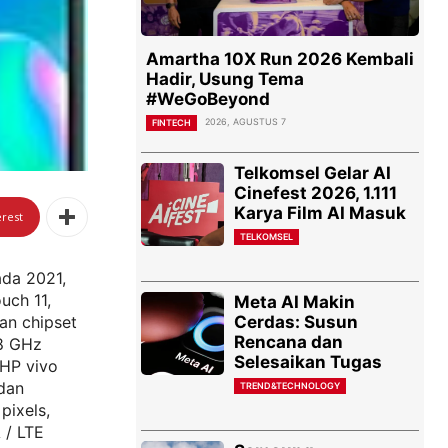
Amartha 10X Run 2026 Kembali
Hadir, Usung Tema
#WeGoBeyond
2026, AGUSTUS 7
FINTECH
Telkomsel Gelar AI
Cinefest 2026, 1.111
Karya Film AI Masuk
erest
TELKOMSEL
ada 2021,
uch 11,
Meta AI Makin
Cerdas: Susun
an chipset
Rencana dan
.8 GHz
Selesaikan Tugas
HP vivo
 dan
TREND&TECHNOLOGY
pixels,
 / LTE