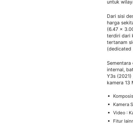
untuk wilay
Dari sisi d
harga sekit
(6.47 x 3.0
terdiri dar
tertanam s
(dedicated 
Sementara d
internal, b
Y3s (2021)
kamera 13 M
Komposisi
Kamera Se
Video : 
Fitur lai