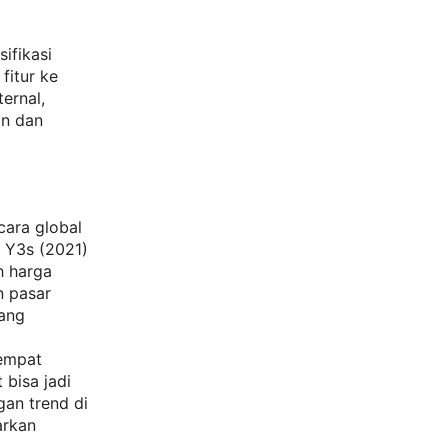
ifikasi
fitur ke
ernal,
an dan
cara global
o Y3s (2021)
h harga
n pasar
yang
 empat
 bisa jadi
an trend di
arkan