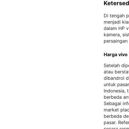
Ketersed
Di tengah p
menjadi ki
dalam HP vi
kamera, si
persaingan 
Harga vivo
Setelah dip
atau bersta
dibandrol d
untuk pasar
Indonesia, 
berbeda ant
Sebagai inf
market plac
berbeda de
pasar. Refe
secara resm