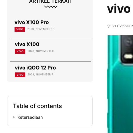
ARTIKEL TERKAIT
vivo
vivo X100 Pro
23 Oktober 
2023, NOVEMBER 13
VIVO
vivo X100
2023, NOVEMBER 13
VIVO
vivo iQOO 12 Pro
2023, NOVEMBER 7
VIVO
Table of contents
Ketersediaan