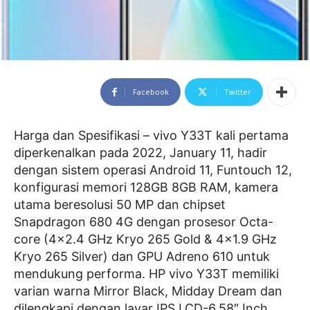
Facebook
Twitter
Harga dan Spesifikasi – vivo Y33T kali pertama
diperkenalkan pada 2022, January 11, hadir
dengan sistem operasi Android 11, Funtouch 12,
konfigurasi memori 128GB 8GB RAM, kamera
utama beresolusi 50 MP dan chipset
Snapdragon 680 4G dengan prosesor Octa-
core (4×2.4 GHz Kryo 265 Gold & 4×1.9 GHz
Kryo 265 Silver) dan GPU Adreno 610 untuk
mendukung performa. HP vivo Y33T memiliki
varian warna Mirror Black, Midday Dream dan
dilengkapi dengan layar IPS LCD-6.58″ Inch