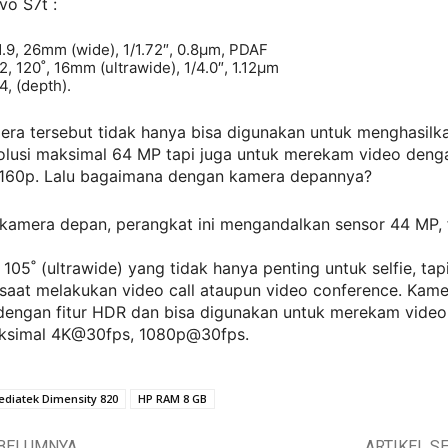
vo S7t :
1.9, 26mm (wide), 1/1.72″, 0.8µm, PDAF
.2, 120˚, 16mm (ultrawide), 1/4.0″, 1.12µm
4, (depth).
era tersebut tidak hanya bisa digunakan untuk menghasilk
olusi maksimal 64 MP tapi juga untuk merekam video denga
160p. Lalu bagaimana dengan kamera depannya?
 kamera depan, perangkat ini mengandalkan sensor 44 MP, f
, 105˚ (ultrawide) yang tidak hanya penting untuk selfie, tap
saat melakukan video call ataupun video conference. Kame
 dengan fitur HDR dan bisa digunakan untuk merekam vide
aksimal 4K@30fps, 1080p@30fps.
diatek Dimensity 820
HP RAM 8 GB
EBELUMNYA
ARTIKEL S