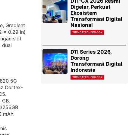
DTI-CX 2026 Resmi
Digelar, Perkuat
Ekosistem
Transformasi Digital
Nasional
e, Gradient
 x 0.29 in)
TREND&TECHNOLOGY
ngan slot
 dual
DTI Series 2026,
Dorong
Transformasi Digital
Indonesia
TREND&TECHNOLOGY
 820 5G
z Cortex-
C5.
 GB.
GB/256GB
00 mAh.
nis