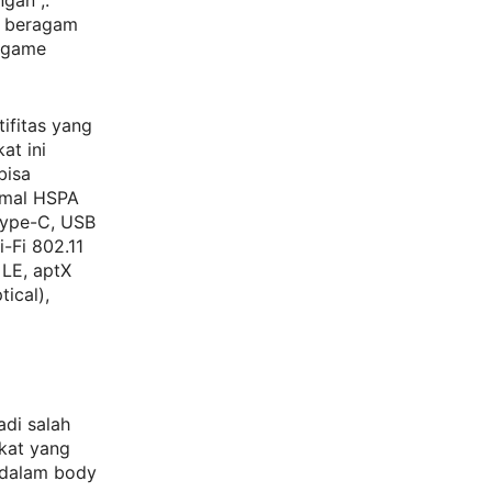
gan ,.
n beragam
n game
ifitas yang
at ini
bisa
imal HSPA
 Type-C, USB
-Fi 802.11
 LE, aptX
tical),
adi salah
gkat yang
 dalam body