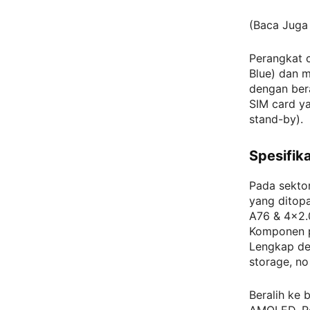
(Baca Juga
Perangkat c
Blue) dan m
dengan bera
SIM card ya
stand-by).
Spesifika
Pada sekto
yang dito
A76 & 4×2.
Komponen p
Lengkap de
storage, no
Beralih ke 