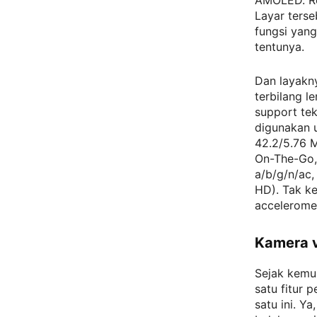
AMOLED. Res
Layar ters
fungsi yan
tentunya.
Dan layakny
terbilang l
support te
digunakan 
42.2/5.76 M
On-The-Go,
a/b/g/n/ac,
HD). Tak ket
acceleromet
Kamera v
Sejak kemun
satu fitur 
satu ini. Y