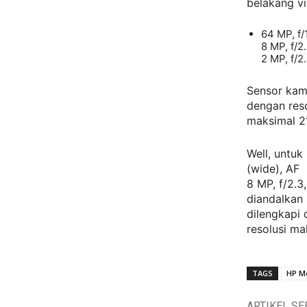
belakang vi
64 MP, f/
8 MP, f/2
2 MP, f/2.
Sensor kam
dengan res
maksimal 2
Well, untuk
(wide), AF
8 MP, f/2.3
diandalkan 
dilengkapi
resolusi m
TAGS
HP Me
ARTIKEL S