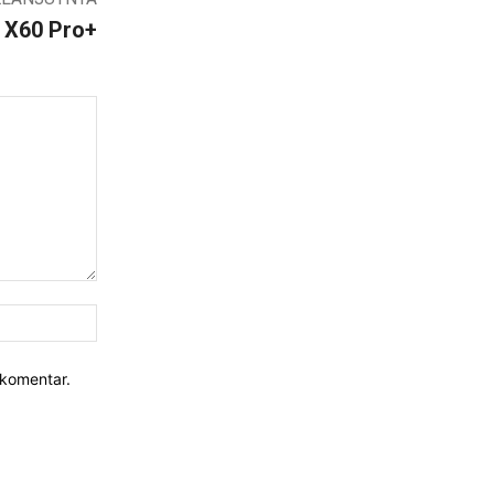
 X60 Pro+
Website:
rkomentar.