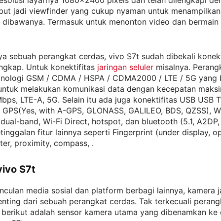
olusi layarnya 1080×2400 pixels dan telah dilengkapi den
ebut jadi viewfinder yang cukup nyaman untuk menampilka
g dibawanya. Termasuk untuk menonton video dan bermai
a sebuah perangkat cerdas, vivo S7t sudah dibekali konekt
engkap. Untuk konektifitas
jaringan seluler
misalnya. Perangk
knologi GSM / CDMA / HSPA / CDMA2000 / LTE / 5G yang 
untuk melakukan komunikasi data dengan kecepatan maks
bps, LTE-A, 5G. Selain itu ada juga konektifitas USB USB
 GPS(Yes, with A-GPS, GLONASS, GALILEO, BDS, QZSS), Wi
 dual-band, Wi-Fi Direct, hotspot, dan bluetooth (5.1, A2DP,
inggalan fitur lainnya seperti Fingerprint (under display, op
er, proximity, compass, .
ivo S7t
culan media sosial dan platform berbagi lainnya, kamera j
penting dari sebuah perangkat cerdas. Tak terkecuali peran
a, berikut adalah sensor kamera utama yang dibenamkan ke