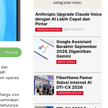
Anthropic Upgrade Claude Voice
dengan AI Lebih Cepat dan
Pintar
2026, AGUSTUS 6
TREND&TECHNOLOGY
Google Assistant
Berakhir September
2026, Digantikan
WhatsApp
Gemini
BERITA GOOGLE
B dan
MP.
FiberHome Pamer
tem operasi
Solusi Internet AI
DTI-CX 2026
TREND&TECHNOLOGY
harga vivo
iperkirakan
dahulunya.