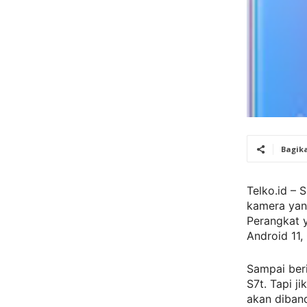
Bagik
Telko.id – 
kamera yan
Perangkat y
Android 11,
Sampai beri
S7t. Tapi j
akan diban