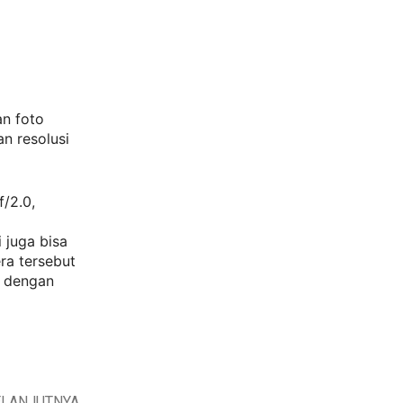
an foto
n resolusi
/2.0,
i juga bisa
ra tersebut
o dengan
ELANJUTNYA