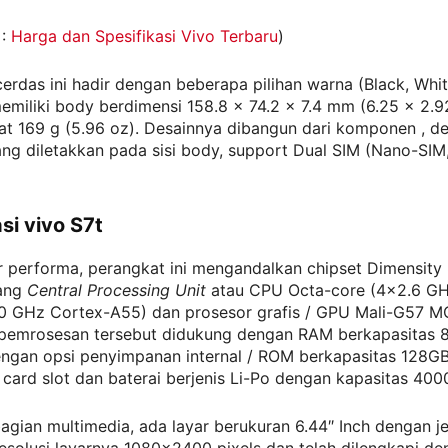
 :
Harga dan Spesifikasi Vivo Terbaru
)
erdas ini hadir dengan beberapa pilihan warna (Black, Whit
emiliki body berdimensi 158.8 x 74.2 x 7.4 mm (6.25 x 2.92
t 169 g (5.96 oz). Desainnya dibangun dari komponen , de
ng diletakkan pada sisi body, support Dual SIM (Nano-SIM,
si vivo S7t
r performa, perangkat ini mengandalkan chipset Dimensity
pang
Central Processing Unit
atau CPU Octa-core (4×2.6 GH
0 GHz Cortex-A55) dan prosesor grafis / GPU Mali-G57 M
emrosesan tersebut didukung dengan RAM berkapasitas 8
ngan opsi penyimpanan internal / ROM berkapasitas 128
 card slot dan baterai berjenis Li-Po dengan kapasitas 40
bagian multimedia, ada layar berukuran 6.44″ Inch dengan je