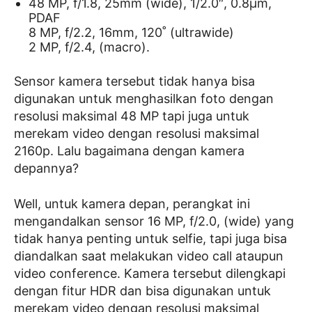
48 MP, f/1.8, 25mm (wide), 1/2.0″, 0.8µm,
PDAF
8 MP, f/2.2, 16mm, 120˚ (ultrawide)
2 MP, f/2.4, (macro).
Sensor kamera tersebut tidak hanya bisa
digunakan untuk menghasilkan foto dengan
resolusi maksimal 48 MP tapi juga untuk
merekam video dengan resolusi maksimal
2160p. Lalu bagaimana dengan kamera
depannya?
Well, untuk kamera depan, perangkat ini
mengandalkan sensor 16 MP, f/2.0, (wide) yang
tidak hanya penting untuk selfie, tapi juga bisa
diandalkan saat melakukan video call ataupun
video conference. Kamera tersebut dilengkapi
dengan fitur HDR dan bisa digunakan untuk
merekam video dengan resolusi maksimal