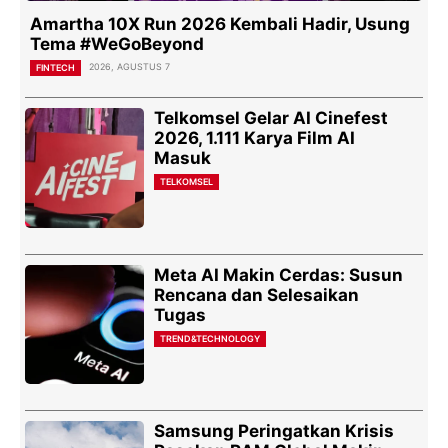
Amartha 10X Run 2026 Kembali Hadir, Usung
Tema #WeGoBeyond
2026, AGUSTUS 7
FINTECH
Telkomsel Gelar AI Cinefest
2026, 1.111 Karya Film AI
Masuk
TELKOMSEL
Meta AI Makin Cerdas: Susun
Rencana dan Selesaikan
Tugas
TREND&TECHNOLOGY
Samsung Peringatkan Krisis