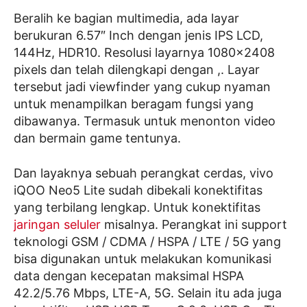
Beralih ke bagian multimedia, ada layar
berukuran 6.57″ Inch dengan jenis IPS LCD,
144Hz, HDR10. Resolusi layarnya 1080×2408
pixels dan telah dilengkapi dengan ,. Layar
tersebut jadi viewfinder yang cukup nyaman
untuk menampilkan beragam fungsi yang
dibawanya. Termasuk untuk menonton video
dan bermain game tentunya.
Dan layaknya sebuah perangkat cerdas, vivo
iQOO Neo5 Lite sudah dibekali konektifitas
yang terbilang lengkap. Untuk konektifitas
jaringan seluler
misalnya. Perangkat ini support
teknologi GSM / CDMA / HSPA / LTE / 5G yang
bisa digunakan untuk melakukan komunikasi
data dengan kecepatan maksimal HSPA
42.2/5.76 Mbps, LTE-A, 5G. Selain itu ada juga