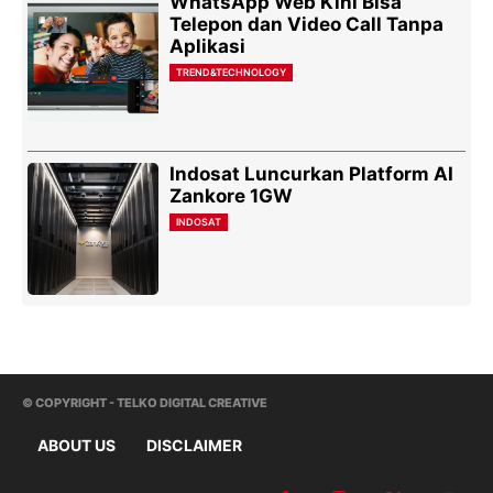
WhatsApp Web Kini Bisa
Telepon dan Video Call Tanpa
Aplikasi
TREND&TECHNOLOGY
Indosat Luncurkan Platform AI
Zankore 1GW
INDOSAT
© COPYRIGHT - TELKO DIGITAL CREATIVE
ABOUT US
DISCLAIMER