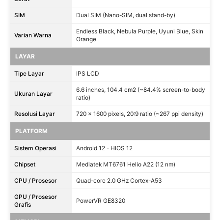
SIM
Dual SIM (Nano-SIM, dual stand-by)
Endless Black, Nebula Purple, Uyuni Blue, Skin
Varian Warna
Orange
LAYAR
Tipe Layar
IPS LCD
6.6 inches, 104.4 cm2 (~84.4% screen-to-body
Ukuran Layar
ratio)
Resolusi Layar
720 x 1600 pixels, 20:9 ratio (~267 ppi density)
PLATFORM
Sistem Operasi
Android 12 - HIOS 12
Chipset
Mediatek MT6761 Helio A22 (12 nm)
CPU / Prosesor
Quad-core 2.0 GHz Cortex-A53
GPU / Prosesor
PowerVR GE8320
Grafis