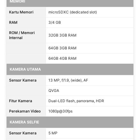
MEMORI
Kartu Memori
microSDXC (dedicated slot)
RAM
3/4 GB
ROM / Memori
32GB 3GB RAM
Internal
64GB 3GB RAM
64GB 4GB RAM
KAMERA UTAMA
Sensor Kamera
13 MP, f/1.9, (wide), AF
QVGA
Fitur Kamera
Dual-LED flash, panorama, HDR
Perekaman Video
1080p@30fps
KAMERA SELFIE
Sensor Kamera
5 MP