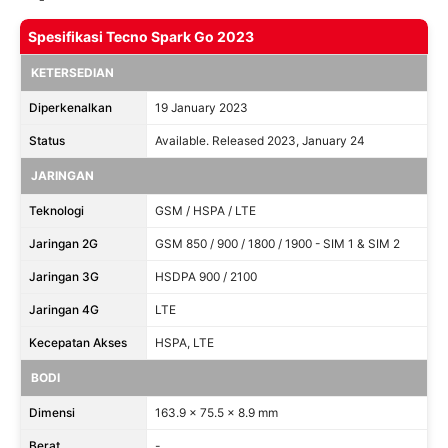
Spesifikasi Tecno Spark Go 2023
KETERSEDIAN
Diperkenalkan
19 January 2023
Status
Available. Released 2023, January 24
JARINGAN
Teknologi
GSM / HSPA / LTE
Jaringan 2G
GSM 850 / 900 / 1800 / 1900 - SIM 1 & SIM 2
Jaringan 3G
HSDPA 900 / 2100
Jaringan 4G
LTE
Kecepatan Akses
HSPA, LTE
BODI
Dimensi
163.9 x 75.5 x 8.9 mm
Berat
-