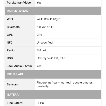
Perekaman Video
Yes
KONEKTIVITAS
WIFI
Wi-Fi 802.11 b/g/n
Bluetooth
5.0, A2DP, LE
GPS
GPS
NFC
Unspecified
Radio
FM radio
USB
USB Type-C 2.0, OTG
Jack Audio 3.5mm
Yes
FITUR LAIN
Fingerprint (rear-mounted), accelerometer,
Sensors
proximity
BATERAI
Tipe Baterai
Li-Po