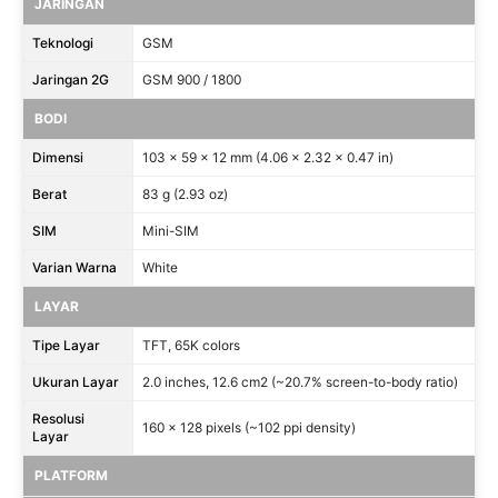
JARINGAN
Teknologi
GSM
Jaringan 2G
GSM 900 / 1800
BODI
Dimensi
103 x 59 x 12 mm (4.06 x 2.32 x 0.47 in)
Berat
83 g (2.93 oz)
SIM
Mini-SIM
Varian Warna
White
LAYAR
Tipe Layar
TFT, 65K colors
Ukuran Layar
2.0 inches, 12.6 cm2 (~20.7% screen-to-body ratio)
Resolusi
160 x 128 pixels (~102 ppi density)
Layar
PLATFORM