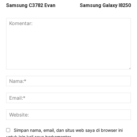
Samsung C3782 Evan
Samsung Galaxy I8250
Komentar:
Na
Ema
Web
Simpan nama, email, dan situs web saya di browser ini
untuk lain kali saya berkomentar.