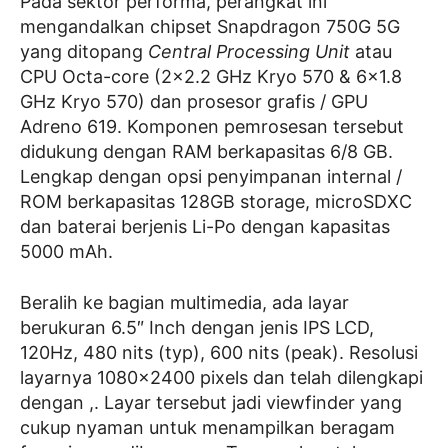
Pada sektor performa, perangkat ini
mengandalkan chipset Snapdragon 750G 5G
yang ditopang
Central Processing Unit
atau
CPU Octa-core (2×2.2 GHz Kryo 570 & 6×1.8
GHz Kryo 570) dan prosesor grafis / GPU
Adreno 619. Komponen pemrosesan tersebut
didukung dengan RAM berkapasitas 6/8 GB.
Lengkap dengan opsi penyimpanan internal /
ROM berkapasitas 128GB storage, microSDXC
dan baterai berjenis Li-Po dengan kapasitas
5000 mAh.
Beralih ke bagian multimedia, ada layar
berukuran 6.5″ Inch dengan jenis IPS LCD,
120Hz, 480 nits (typ), 600 nits (peak). Resolusi
layarnya 1080×2400 pixels dan telah dilengkapi
dengan ,. Layar tersebut jadi viewfinder yang
cukup nyaman untuk menampilkan beragam