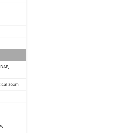
PDAF,
tical zoom
s,