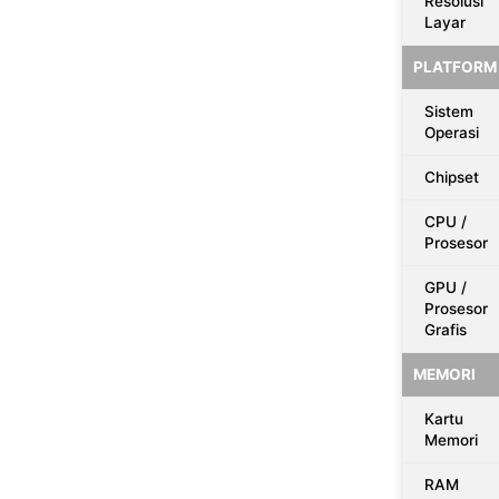
Resolusi
Layar
PLATFORM
Sistem
Operasi
Chipset
CPU /
Prosesor
GPU /
Prosesor
Grafis
MEMORI
Kartu
Memori
RAM