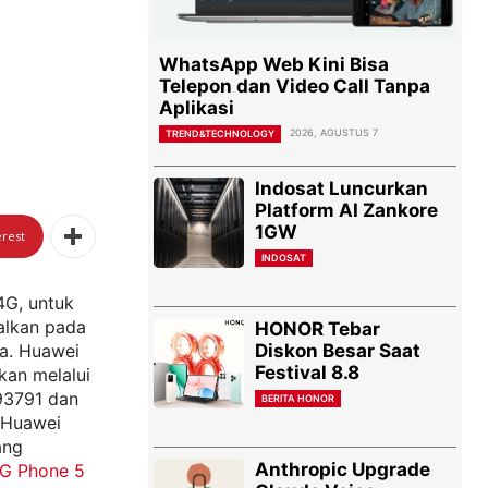
WhatsApp Web Kini Bisa
Telepon dan Video Call Tanpa
Aplikasi
2026, AGUSTUS 7
TREND&TECHNOLOGY
Indosat Luncurkan
Platform AI Zankore
1GW
erest
INDOSAT
4G, untuk
alkan pada
HONOR Tebar
Diskon Besar Saat
ka. Huawei
Festival 8.8
an melalui
893791 dan
BERITA HONOR
l Huawei
ng
Anthropic Upgrade
G Phone 5