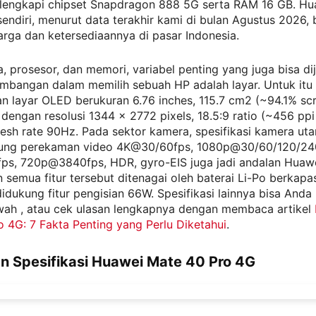
lengkapi chipset Snapdragon 888 5G serta RAM 16 GB. Hu
endiri, menurut data terakhir kami di bulan Agustus 2026,
arga dan ketersediaannya di pasar Indonesia.
a, prosesor, dan memori, variabel penting yang juga bisa di
imbangan dalam memilih sebuah HP adalah layar. Untuk itu
 layar OLED berukuran 6.76 inches, 115.7 cm2 (~94.1% sc
 dengan resolusi 1344 x 2772 pixels, 18.5:9 ratio (~456 ppi
resh rate 90Hz. Pada sektor kamera, spesifikasi kamera u
ung perekaman video 4K@30/60fps, 1080p@30/60/120/24
s, 720p@3840fps, HDR, gyro-EIS juga jadi andalan Huaw
 semua fitur tersebut ditenagai oleh baterai Li-Po berkapa
dukung fitur pengisian 66W. Spesifikasi lainnya bisa Anda 
awah , atau cek ulasan lengkapnya dengan membaca artikel
 4G: 7 Fakta Penting yang Perlu Diketahui
.
n Spesifikasi Huawei Mate 40 Pro 4G