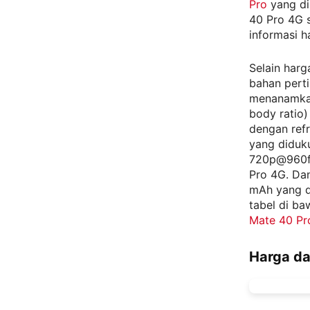
Pro
yang di
40 Pro 4G s
informasi h
Selain harg
bahan pert
menanamkan
body ratio)
dengan ref
yang diduk
720p@960fp
Pro 4G. Dan
mAh yang di
tabel di b
Mate 40 Pro
Harga da