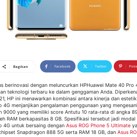
Facebook
Twitter
Pint
Bagikan
us berinovasi dengan meluncurkan HPHuawei Mate 40 Pro 
an teknologi terbaru ke dalam genggaman Anda. Diperken
1, HP ini menawarkan kombinasi antara kinerja dan esteti
o 4G menjanjikan pengalaman penggunaan yang mengesank
in 9000 yang memiliki score Antutu 10 rata-rata di angka 
eh RAM berkapasitas 8 GB. Spesifikasi tersebut jadi moda
o 4G untuk bersaing dengan
Asus ROG Phone 5 Ultimate
ya
 chipset Snapdragon 888 5G serta RAM 18 GB, dan
Asus RO