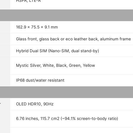
HSPA, LTE-A
162.9 x 75.5 x 9.1 mm
Glass front, glass back or eco leather back, aluminum frame
Hybrid Dual SIM (Nano-SIM, dual stand-by)
Mystic Silver, White, Black, Green, Yellow
IP68 dust/water resistant
r
OLED HDR10, 90Hz
6.76 inches, 115.7 cm2 (~94.1% screen-to-body ratio)