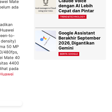
Claude Voice
awei Mate
dengan AI Lebih
 belum ada
Cepat dan Pintar
TREND&TECHNOLOGY
jadikan
 Huawei
Google Assistant
reen-to-
Berakhir September
 density)
2026, Digantikan
tama 50 MP
Gemini
0/480fps,
BERITA GOOGLE
ei Mate 40
sitas 4400
lihat pada
Huawei