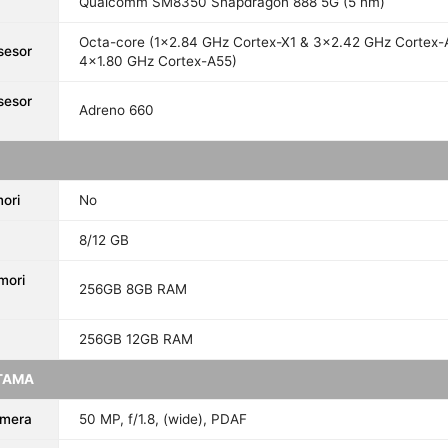
Qualcomm SM8350 Snapdragon 888 5G (5 nm)
Octa-core (1x2.84 GHz Cortex-X1 & 3x2.42 GHz Cortex-
sesor
4x1.80 GHz Cortex-A55)
sesor
Adreno 660
ori
No
8/12 GB
mori
256GB 8GB RAM
256GB 12GB RAM
TAMA
amera
50 MP, f/1.8, (wide), PDAF