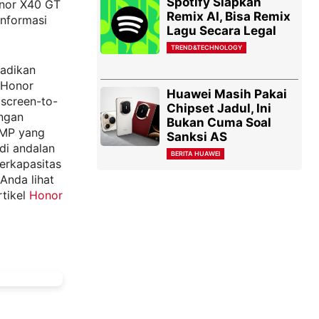
Spotify Siapkan
onor X40 GT
Remix AI, Bisa Remix
informasi
Lagu Secara Legal
TREND&TECHNOLOGY
jadikan
 Honor
Huawei Masih Pakai
screen-to-
Chipset Jadul, Ini
engan
Bukan Cuma Soal
 MP yang
Sanksi AS
di andalan
BERITA HUAWEI
berkapasitas
Anda lihat
rtikel
Honor