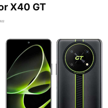
or X40 GT
2022