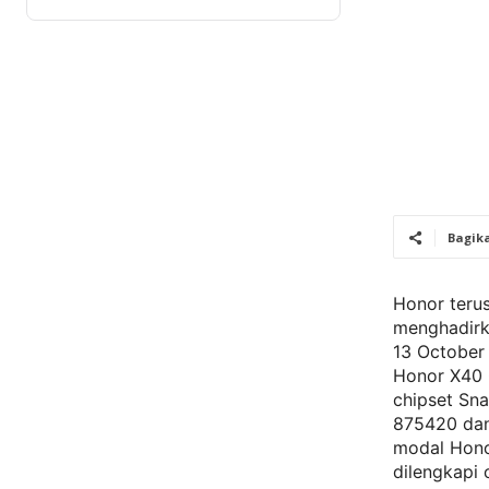
Bagik
Honor teru
menghadirk
13 October 
Honor X40 
chipset Sna
875420 dan 
modal Hono
dilengkapi