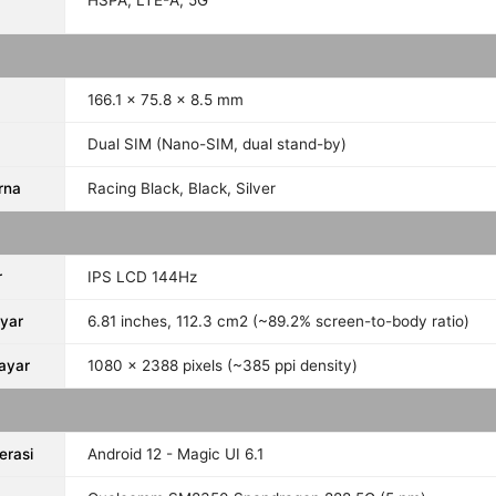
HSPA, LTE-A, 5G
166.1 x 75.8 x 8.5 mm
Dual SIM (Nano-SIM, dual stand-by)
rna
Racing Black, Black, Silver
r
IPS LCD 144Hz
yar
6.81 inches, 112.3 cm2 (~89.2% screen-to-body ratio)
Layar
1080 x 2388 pixels (~385 ppi density)
erasi
Android 12 - Magic UI 6.1