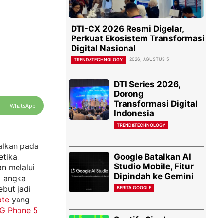
DTI-CX 2026 Resmi Digelar,
Perkuat Ekosistem Transformasi
Digital Nasional
2026, AGUSTUS 5
TREND&TECHNOLOGY
DTI Series 2026,
Dorong
Transformasi Digital
WhatsApp
Indonesia
TREND&TECHNOLOGY
alkan pada
Google Batalkan AI
tika.
Studio Mobile, Fitur
n melalui
Dipindah ke Gemini
i angka
but jadi
BERITA GOOGLE
ate
yang
G Phone 5