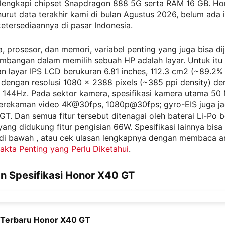
lengkapi chipset Snapdragon 888 5G serta RAM 16 GB. H
nurut data terakhir kami di bulan Agustus 2026, belum ada 
etersediaannya di pasar Indonesia.
a, prosesor, dan memori, variabel penting yang juga bisa di
imbangan dalam memilih sebuah HP adalah layar. Untuk itu
 layar IPS LCD berukuran 6.81 inches, 112.3 cm2 (~89.2% 
 dengan resolusi 1080 x 2388 pixels (~385 ppi density) d
e 144Hz. Pada sektor kamera, spesifikasi kamera utama 50
erekaman video 4K@30fps, 1080p@30fps; gyro-EIS juga ja
T. Dan semua fitur tersebut ditenagai oleh baterai Li-Po 
ng didukung fitur pengisian 66W. Spesifikasi lainnya bisa 
 di bawah , atau cek ulasan lengkapnya dengan membaca a
akta Penting yang Perlu Diketahui
.
n Spesifikasi Honor X40 GT
i Terbaru Honor X40 GT