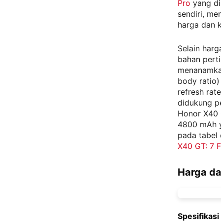
Pro
yang di
sendiri, me
harga dan k
Selain harg
bahan pert
menanamkan
body ratio)
refresh rat
didukung p
Honor X40 G
4800 mAh ya
pada tabel
X40 GT: 7 F
Harga da
Spesifikas