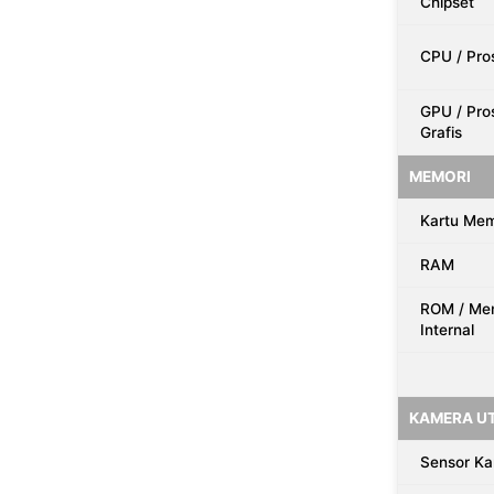
Chipset
CPU / Pro
GPU / Pro
Grafis
MEMORI
Kartu Mem
RAM
ROM / Me
Internal
KAMERA U
Sensor K